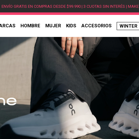
ENVÍO GRATIS EN COMPRAS DESDE $99.990 | 3 CUOTAS SIN INTERÉS | MAKE
ARCAS
HOMBRE
MUJER
KIDS
ACCESORIOS
WINTER
TÉRMINOS MÁS BUSCADOS
1
.
hombre
2
.
jordan
3
.
mujer
4
.
nike
5
.
zapatillas
6
.
zapatillas jordan
7
.
zapatillas hombre
8
.
new balance
9
.
zapatillas nike