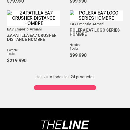
$
79
.
990
$
99
.
990
EA7 Emporio Armani
EA7 Emporio Armani
POLERA EA7 LOGO SERIES
HOMBRE
ZAPATILLA EA7 CRUSHER
DISTANCE HOMBRE
hombre
1
color
hombre
1
color
$
99
.
990
$
219
.
990
Has visto todos los
24
productos