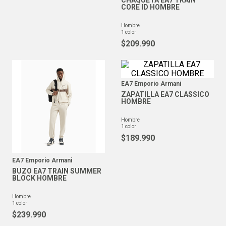
CHAQUETA EA7 TRAIN
CORE ID HOMBRE
hombre
1
color
$
209
.
990
EA7 Emporio Armani
ZAPATILLA EA7 CLASSICO
HOMBRE
hombre
1
color
$
189
.
990
EA7 Emporio Armani
BUZO EA7 TRAIN SUMMER
BLOCK HOMBRE
hombre
1
color
$
239
.
990