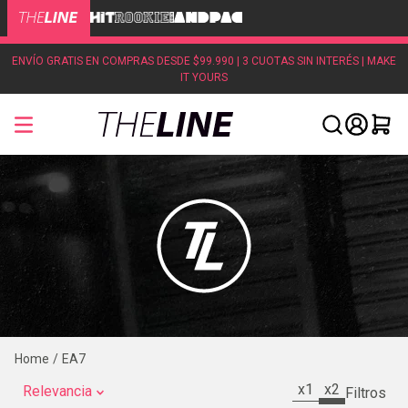
ENVÍO GRATIS EN COMPRAS DESDE $99.990 | 3 CUOTAS SIN INTERÉS | MAKE
IT YOURS
EA7
x1
x2
Relevancia