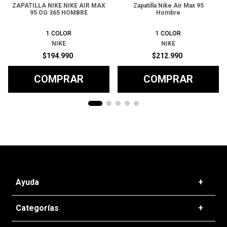
ZAPATILLA NIKE NIKE AIR MAX
Zapatilla Nike Air Max 95
95 OG 365 HOMBRE
Hombre
1
COLOR
1
COLOR
NIKE
NIKE
$
194
.
990
$
212
.
990
COMPRAR
COMPRAR
Ayuda
+
Preguntas frecuentes
Categorías
+
T&C - Políticas de Envío