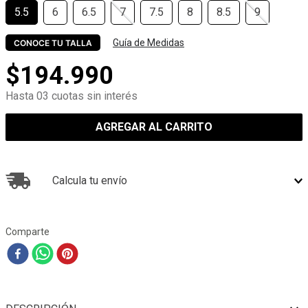
5.5
6
6.5
7
7.5
8
8.5
9
Guía de Medidas
CONOCE TU TALLA
$
194
.
990
Hasta 03 cuotas sin interés
AGREGAR AL CARRITO
Calcula tu envío
Comparte