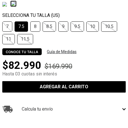
7
7.5
8
8.5
9
9.5
10
10.5
11
11.5
Guía de Medidas
CONOCE TU TALLA
$
82
.
990
$
169
.
990
Hasta 03 cuotas sin interés
AGREGAR AL CARRITO
Calcula tu envío