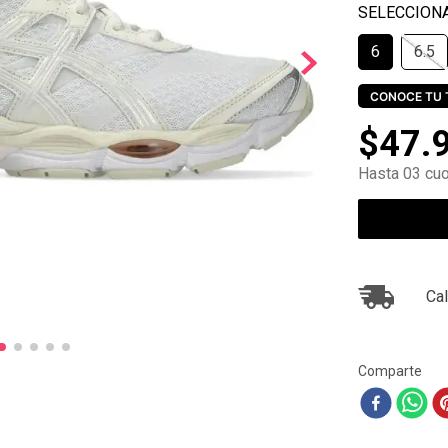
10
.
ea7
6
6.5
CONOCE TU 
$
47
.
Hasta 03 cuo
Cal
Comparte