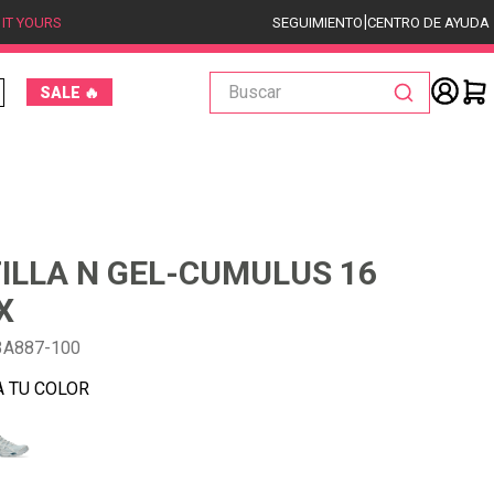
|
 IT YOURS
SEGUIMIENTO
CENTRO DE AYUDA
Buscar
SALE 🔥
ILLA N GEL-CUMULUS 16
X
3A887-100