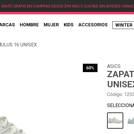
ENVÍO GRATIS EN COMPRAS DESDE $99.990 | 3 CUOTAS SIN INTERÉS | MAKE
ARCAS
HOMBRE
MUJER
KIDS
ACCESORIOS
WINTER
TÉRMINOS MÁS BUSCADOS
MULUS 16 UNISEX
1
.
hombre
2
.
jordan
ASICS
3
.
mujer
60%
ZAPAT
4
.
nike
UNISE
5
.
zapatillas
Código
:
120
6
.
zapatillas jordan
7
.
zapatillas hombre
8
.
new balance
9
.
zapatillas nike