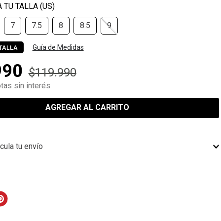
7
7.5
8
8.5
9
Guía de Medidas
TALLA
990
$
119
.
990
tas sin interés
AGREGAR AL CARRITO
cula tu envío