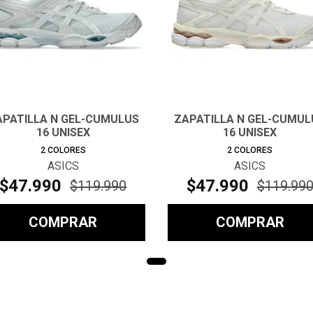
APATILLA N GEL-CUMULUS
ZAPATILLA N GEL-CUMUL
16 UNISEX
16 UNISEX
2
COLORES
2
COLORES
ASICS
ASICS
$
47
.
990
$
47
.
990
$
119
.
990
$
119
.
99
COMPRAR
COMPRAR