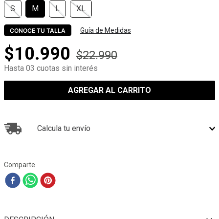
S
M
L
XL
Guía de Medidas
CONOCE TU TALLA
$
10
.
990
$
22
.
990
Hasta 03 cuotas sin interés
AGREGAR AL CARRITO
Calcula tu envío
Comparte