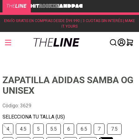
ENVÍO GRATIS EN COMPRAS DESDE $99.990 | 3 CUOTAS SIN INTERÉS | MAKE
IT YOURS
ZAPATILLA ADIDAS SAMBA OG
UNISEX
Código
:
3629
4
4.5
5
5.5
6
6.5
7
7.5