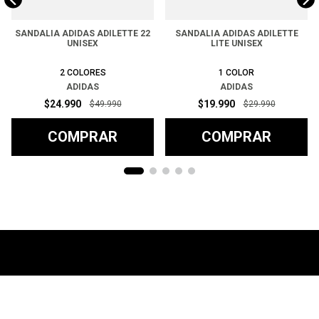
SANDALIA ADIDAS ADILETTE 22
SANDALIA ADIDAS ADILETTE
UNISEX
LITE UNISEX
2
COLORES
1
COLOR
ADIDAS
ADIDAS
$
24
.
990
$
19
.
990
$
49
.
990
$
29
.
990
COMPRAR
COMPRAR
Ayuda
+
Preguntas frecuentes
Categorías
+