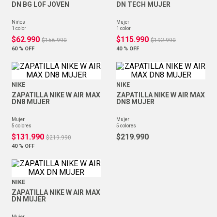
DN BG LOF JOVEN
DN TECH MUJER
niños
mujer
1
color
1
color
$
62
.
990
$
115
.
990
$
156
.
990
$
192
.
990
60 %
OFF
40 %
OFF
NIKE
NIKE
ZAPATILLA NIKE W AIR MAX
ZAPATILLA NIKE W AIR MAX
DN8 MUJER
DN8 MUJER
mujer
mujer
5
colores
5
colores
$
131
.
990
$
219
.
990
$
219
.
990
40 %
OFF
NIKE
ZAPATILLA NIKE W AIR MAX
DN MUJER
mujer