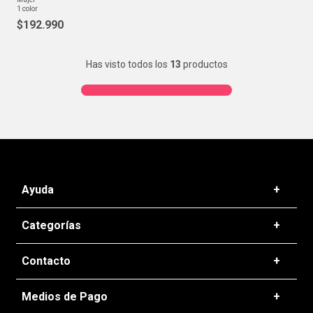
1
color
$
192
.
990
Has visto todos los
13
productos
Ayuda
+
Preguntas frecuentes
Categorías
+
T&C - Políticas de Envío
Zapatillas
Contacto
+
Politicas de Devolución
Ropa
Cambios de Productos
+56 22 637 5016
Medios de Pago
+
Accesorios
Tiendas