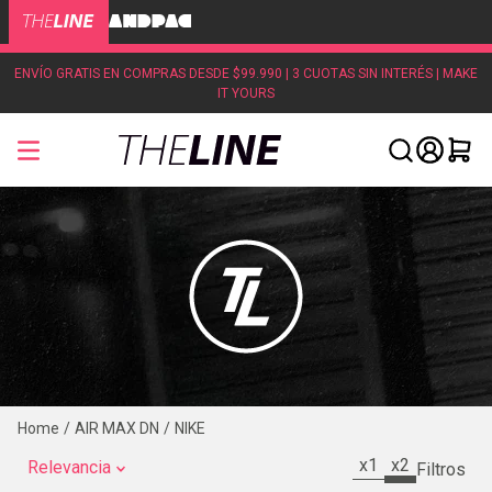
ENVÍO GRATIS EN COMPRAS DESDE $99.990 | 3 CUOTAS SIN INTERÉS | MAKE
IT YOURS
AIR MAX DN
NIKE
x1
x2
Relevancia