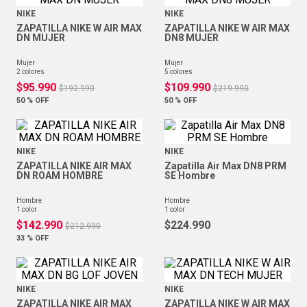
NIKE
NIKE
ZAPATILLA NIKE W AIR MAX
ZAPATILLA NIKE W AIR MAX
DN MUJER
DN8 MUJER
mujer
mujer
2
colores
5
colores
$
95
.
990
$
109
.
990
$
192
.
990
$
219
.
990
50 %
OFF
50 %
OFF
NIKE
NIKE
ZAPATILLA NIKE AIR MAX
Zapatilla Air Max DN8 PRM
DN ROAM HOMBRE
SE Hombre
hombre
hombre
1
color
1
color
$
142
.
990
$
224
.
990
$
212
.
990
33 %
OFF
NIKE
NIKE
ZAPATILLA NIKE AIR MAX
ZAPATILLA NIKE W AIR MAX