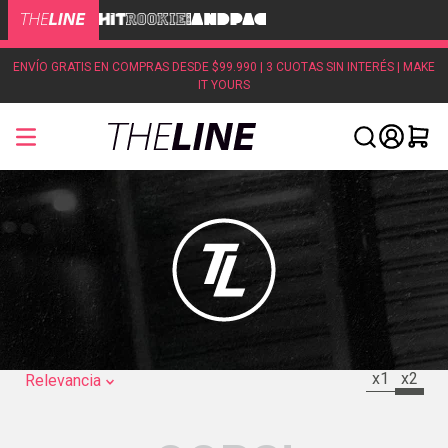
ENVÍO GRATIS EN COMPRAS DESDE $99.990 | 3 CUOTAS SIN INTERÉS | MAKE
IT YOURS
x1
x2
Relevancia