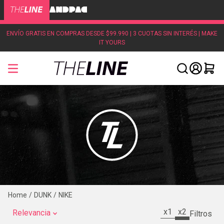
ENVÍO GRATIS EN COMPRAS DESDE $99.990 | 3 CUOTAS SIN INTERÉS | MAKE
IT YOURS
DUNK
NIKE
x1
x2
Relevancia