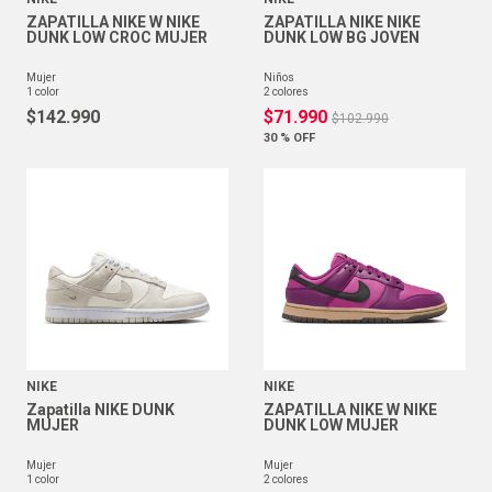
ZAPATILLA NIKE W NIKE
ZAPATILLA NIKE NIKE
DUNK LOW CROC MUJER
DUNK LOW BG JOVEN
mujer
niños
1
color
2
colores
$
142
.
990
$
71
.
990
$
102
.
990
30 %
OFF
NIKE
NIKE
Zapatilla NIKE DUNK
ZAPATILLA NIKE W NIKE
MUJER
DUNK LOW MUJER
mujer
mujer
1
color
2
colores