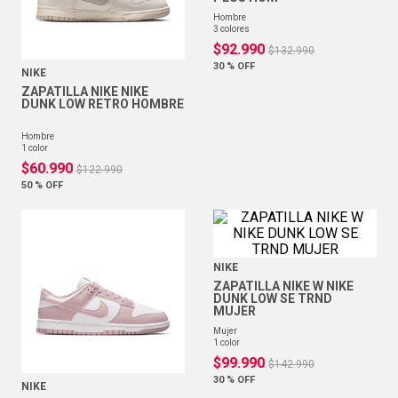
hombre
3
colores
$
92
.
990
$
132
.
990
30 %
OFF
NIKE
ZAPATILLA NIKE NIKE
DUNK LOW RETRO HOMBRE
hombre
1
color
$
60
.
990
$
122
.
990
50 %
OFF
NIKE
ZAPATILLA NIKE W NIKE
DUNK LOW SE TRND
MUJER
mujer
1
color
$
99
.
990
$
142
.
990
30 %
OFF
NIKE