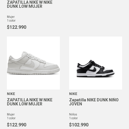
ZAPATILLA NIKE W NIKE
DUNK LOW MUJER
mujer
1
color
$
122
.
990
NIKE
NIKE
ZAPATILLA NIKE W NIKE
Zapatilla NIKE DUNK NIÑO
DUNK LOW MUJER
JOVEN
mujer
niños
1
color
1
color
$
122
.
990
$
102
.
990