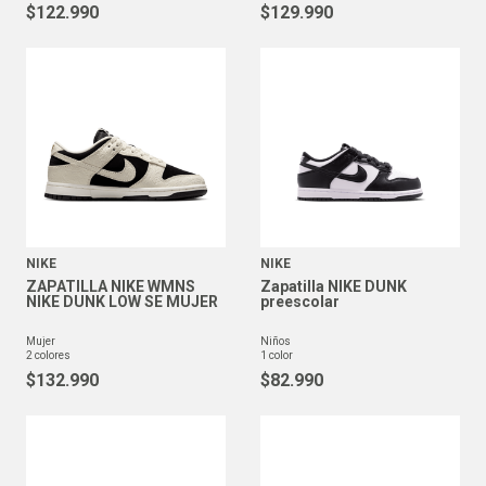
$
122
.
990
$
129
.
990
NIKE
NIKE
ZAPATILLA NIKE WMNS
Zapatilla NIKE DUNK
NIKE DUNK LOW SE MUJER
preescolar
mujer
niños
2
colores
1
color
$
132
.
990
$
82
.
990