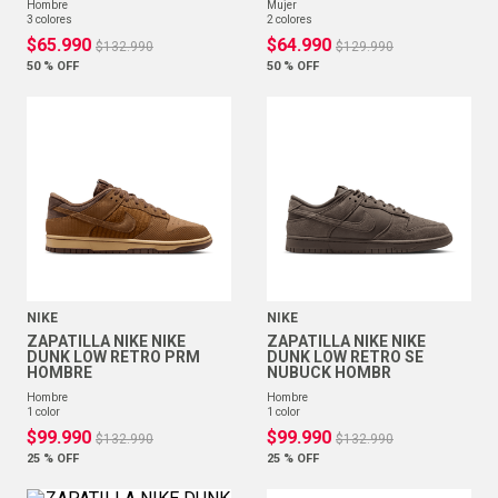
hombre
mujer
3
colores
2
colores
$
65
.
990
$
64
.
990
$
132
.
990
$
129
.
990
50 %
OFF
50 %
OFF
NIKE
NIKE
ZAPATILLA NIKE NIKE
ZAPATILLA NIKE NIKE
DUNK LOW RETRO PRM
DUNK LOW RETRO SE
HOMBRE
NUBUCK HOMBR
hombre
hombre
1
color
1
color
$
99
.
990
$
99
.
990
$
132
.
990
$
132
.
990
25 %
OFF
25 %
OFF