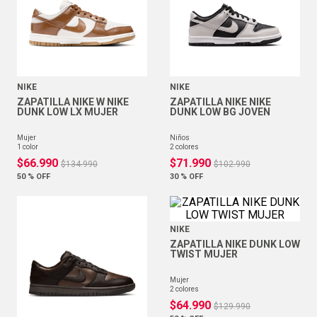
NIKE
NIKE
ZAPATILLA NIKE W NIKE
ZAPATILLA NIKE NIKE
DUNK LOW LX MUJER
DUNK LOW BG JOVEN
mujer
niños
1
color
2
colores
$
66
.
990
$
71
.
990
$
134
.
990
$
102
.
990
50 %
OFF
30 %
OFF
NIKE
ZAPATILLA NIKE DUNK LOW
TWIST MUJER
mujer
2
colores
$
64
.
990
$
129
.
990