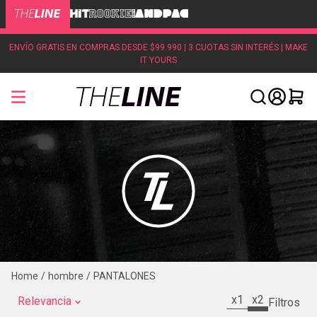
ENVÍO GRATIS EN COMPRAS DESDE $99.990 | 3 CUOTAS SIN INTERÉS | MAKE
IT YOURS
hombre
PANTALONES
x1
x2
Relevancia