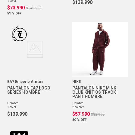
1
color
$
139
.
990
$
73
.
990
$
149
.
990
51 %
OFF
EA7 Emporio Armani
NIKE
PANTALON EA7 LOGO
PANTALON NIKE M NK
SERIES HOMBRE
CLUB KNIT OS TRACK
PANT HOMBRE
hombre
hombre
1
color
2
colores
$
139
.
990
$
57
.
990
$
82
.
990
30 %
OFF
Futbol