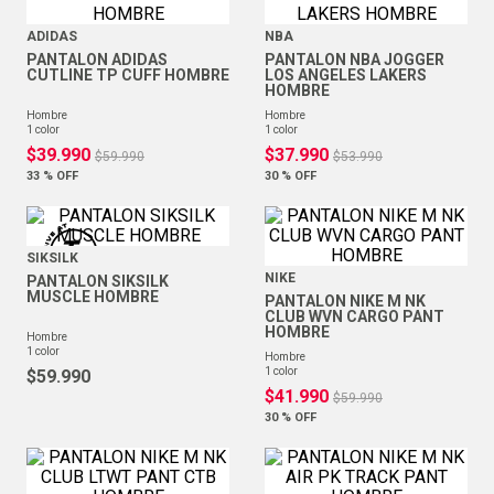
ADIDAS
NBA
PANTALON ADIDAS
PANTALON NBA JOGGER
CUTLINE TP CUFF HOMBRE
LOS ANGELES LAKERS
HOMBRE
hombre
hombre
1
color
1
color
$
39
.
990
$
37
.
990
$
59
.
990
$
53
.
990
33 %
OFF
30 %
OFF
SIKSILK
NIKE
PANTALON SIKSILK
MUSCLE HOMBRE
PANTALON NIKE M NK
CLUB WVN CARGO PANT
HOMBRE
hombre
1
color
hombre
1
color
$
59
.
990
$
41
.
990
$
59
.
990
30 %
OFF