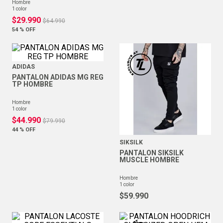
hombre
1
color
$
29
.
990
$
64
.
990
54 %
OFF
ADIDAS
PANTALON ADIDAS MG REG
TP HOMBRE
hombre
1
color
$
44
.
990
$
79
.
990
44 %
OFF
SIKSILK
PANTALON SIKSILK
MUSCLE HOMBRE
hombre
1
color
$
59
.
990