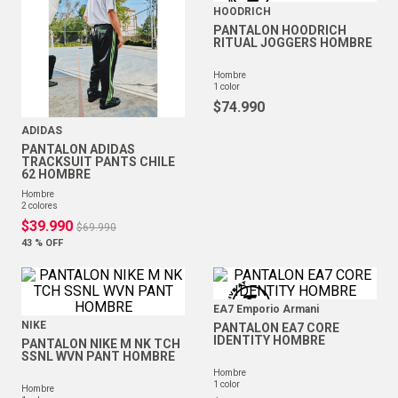
HOODRICH
PANTALON HOODRICH
RITUAL JOGGERS HOMBRE
hombre
1
color
$
74
.
990
ADIDAS
PANTALON ADIDAS
TRACKSUIT PANTS CHILE
62 HOMBRE
hombre
2
colores
$
39
.
990
$
69
.
990
43 %
OFF
EA7 Emporio Armani
NIKE
PANTALON EA7 CORE
IDENTITY HOMBRE
PANTALON NIKE M NK TCH
SSNL WVN PANT HOMBRE
hombre
1
color
hombre