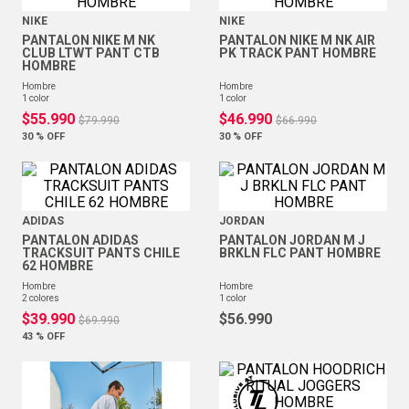
NIKE
NIKE
PANTALON NIKE M NK
PANTALON NIKE M NK AIR
CLUB LTWT PANT CTB
PK TRACK PANT HOMBRE
HOMBRE
hombre
hombre
1
color
1
color
$
55
.
990
$
46
.
990
$
79
.
990
$
66
.
990
30 %
OFF
30 %
OFF
ADIDAS
JORDAN
PANTALON ADIDAS
PANTALON JORDAN M J
TRACKSUIT PANTS CHILE
BRKLN FLC PANT HOMBRE
62 HOMBRE
hombre
hombre
2
colores
1
color
$
39
.
990
$
56
.
990
$
69
.
990
43 %
OFF