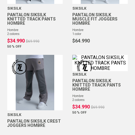
SIKSILK
SIKSILK
PANTALON SIKSILK
PANTALON SIKSILK
KNITTED TRACK PANTS
MUSCLE FIT JOGGERS
HOMBRE
HOMBRE
hombre
hombre
2
colores
1
color
$
34
.
990
$
64
.
990
$
69
.
990
50 %
OFF
SIKSILK
PANTALON SIKSILK
KNITTED TRACK PANTS
HOMBRE
hombre
2
colores
$
34
.
990
$
69
.
990
50 %
OFF
SIKSILK
PANTALON SIKSILK CREST
JOGGERS HOMBRE