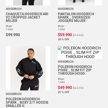
HOODRICH
HOODRICH
CHAQUETA HOODRICH ARI
PANTALON HOODRICH
V2 CROPPED JACKET
SPARK _ OVERSIZED
MUJER
JOGGERS MUJER
mujer
mujer
1
color
1
color
$
99
.
990
$
59
.
990
$
74
.
990
20 %
OFF
HOODRICH
POLERON HOODRICH
POISE _ SLIM FIT ZIP
THROUGH HOOD
mujer
1
color
$
49
.
990
$
64
.
990
23 %
OFF
HOODRICH
POLERON HOODRICH
SPARK _ BOXY Z/T HOODIE
SMALLER H