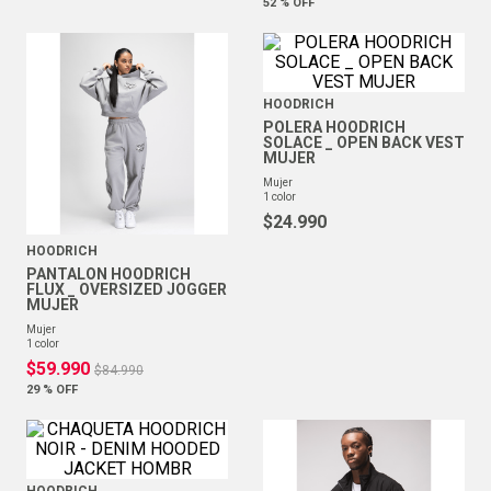
52 %
OFF
HOODRICH
POLERA HOODRICH
SOLACE _ OPEN BACK VEST
MUJER
mujer
1
color
$
24
.
990
HOODRICH
PANTALON HOODRICH
FLUX _ OVERSIZED JOGGER
MUJER
mujer
1
color
$
59
.
990
$
84
.
990
29 %
OFF