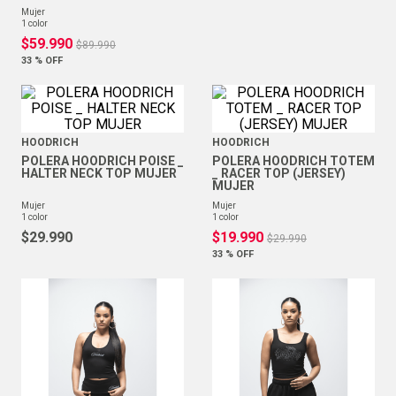
mujer
1
color
$
59
.
990
$
89
.
990
33 %
OFF
HOODRICH
HOODRICH
POLERA HOODRICH POISE _
POLERA HOODRICH TOTEM
HALTER NECK TOP MUJER
_ RACER TOP (JERSEY)
MUJER
mujer
mujer
1
color
1
color
$
29
.
990
$
19
.
990
$
29
.
990
33 %
OFF