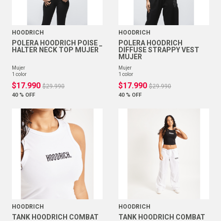
HOODRICH
HOODRICH
POLERA HOODRICH POISE _
POLERA HOODRICH
HALTER NECK TOP MUJER
DIFFUSE STRAPPY VEST
MUJER
mujer
mujer
1
color
1
color
$
17
.
990
$
17
.
990
$
29
.
990
$
29
.
990
40 %
OFF
40 %
OFF
HOODRICH
HOODRICH
TANK HOODRICH COMBAT
TANK HOODRICH COMBAT