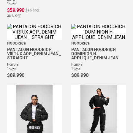
1
color
$
59
.
990
$
89
.
990
33 %
OFF
HOODRICH
HOODRICH
PANTALON HOODRICH
PANTALON HOODRICH
VIRTUX AOP_DENIM JEAN _
DOMINION H
STRAIGHT
APPLIQUE_DENIM JEAN
hombre
hombre
1
color
1
color
$
89
.
990
$
89
.
990