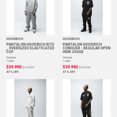
HOODRICH
HOODRICH
PANTALON HOODRICH RITE
PANTALON HOODRICH
_ OVERSIZED ELASTICATED
CONQUER - REGULAR OPEN
CUF
HEM JOGGE
hombre
hombre
1
color
1
color
$
39
.
990
$
39
.
990
$
74
.
990
$
74
.
990
47 %
OFF
47 %
OFF