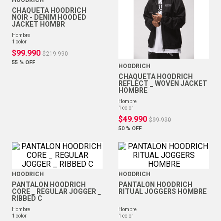
HOODRICH
CHAQUETA HOODRICH
NOIR - DENIM HOODED
JACKET HOMBR
hombre
1
color
$
99
.
990
$
219
.
990
55 %
OFF
HOODRICH
CHAQUETA HOODRICH
REFLECT _ WOVEN JACKET
HOMBRE
hombre
1
color
$
49
.
990
$
99
.
990
50 %
OFF
HOODRICH
HOODRICH
PANTALON HOODRICH
PANTALON HOODRICH
CORE _ REGULAR JOGGER _
RITUAL JOGGERS HOMBRE
RIBBED C
hombre
hombre
1
color
1
color