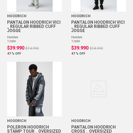
HOODRICH
HOODRICH
PANTALON HOODRICH VICI
PANTALON HOODRICH VICI
_ REGULAR RIBBED CUFF
_ REGULAR RIBBED CUFF
JOGGE
JOGGE
hombre
hombre
1
color
1
color
$
39
.
990
$
39
.
990
$
74
.
990
$
74
.
990
47 %
OFF
47 %
OFF
HOODRICH
HOODRICH
POLERON HOODRICH
PANTALON HOODRICH
STAMP TOUR _ OVERSIZED
CROSS _ OVERSIZED