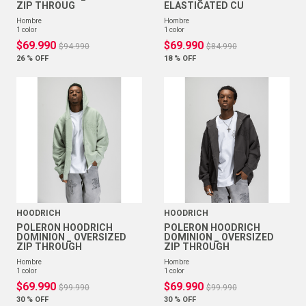
ZIP THROUG
ELASTICATED CU
hombre
hombre
1
color
1
color
$
69
.
990
$
69
.
990
$
94
.
990
$
84
.
990
26 %
OFF
18 %
OFF
HOODRICH
HOODRICH
POLERON HOODRICH
POLERON HOODRICH
DOMINION _ OVERSIZED
DOMINION _ OVERSIZED
ZIP THROUGH
ZIP THROUGH
hombre
hombre
1
color
1
color
$
69
.
990
$
69
.
990
$
99
.
990
$
99
.
990
30 %
OFF
30 %
OFF