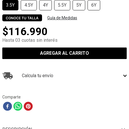
3.5Y
4.5Y
4Y
5.5Y
5Y
6Y
Guía de Medidas
CONOCE TU TALLA
$
116
.
990
Hasta 03 cuotas sin interés
AGREGAR AL CARRITO
Calcula tu envío
Comparte