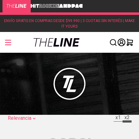
ENVÍO GRATIS EN COMPRAS DESDE $99.990 | 3 CUOTAS SIN INTERÉS | MAKE
IT YOURS
x1
x2
Relevancia