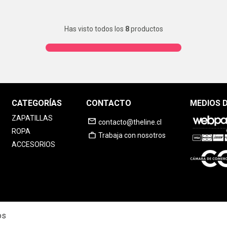
Has visto todos los
8
productos
CATEGORÍAS
CONTACTO
MEDIOS 
ZAPATILLAS
contacto@theline.cl
ROPA
Trabaja con nosotros
ACCESORIOS
os