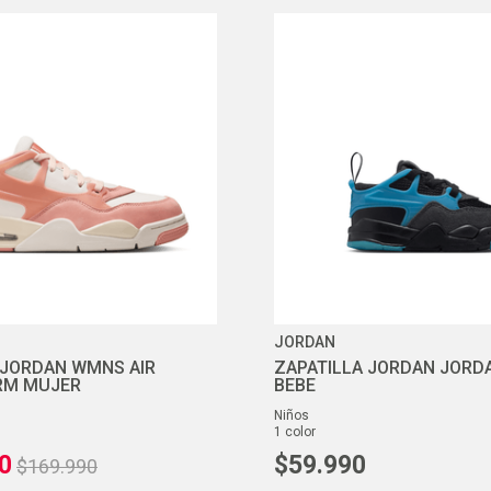
JORDAN
 JORDAN WMNS AIR
ZAPATILLA JORDAN JORDA
RM MUJER
BEBE
niños
1
color
0
$
59
.
990
$
169
.
990