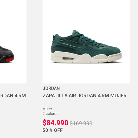
JORDAN
ORDAN 4 RM
ZAPATILLA AIR JORDAN 4 RM MUJER
mujer
2
colores
$
84
.
990
$
169
.
990
50 %
OFF