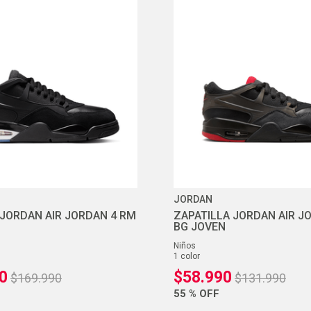
JORDAN
 JORDAN AIR JORDAN 4 RM
ZAPATILLA JORDAN AIR J
BG JOVEN
niños
1
color
0
$
58
.
990
$
169
.
990
$
131
.
990
55 %
OFF