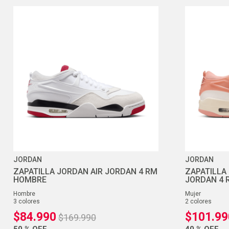
JORDAN
JORDAN
ZAPATILLA JORDAN AIR JORDAN 4 RM
ZAPATILLA
HOMBRE
JORDAN 4 
hombre
mujer
3
colores
2
colores
$
84
.
990
$
101
.
99
$
169
.
990
50 %
OFF
40 %
OFF