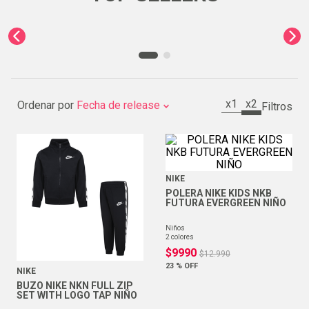
x1
x2
Ordenar por
Fecha de release
NIKE
POLERA NIKE KIDS NKB
FUTURA EVERGREEN NIÑO
niños
2
colores
$
9990
$
12
.
990
23 %
OFF
NIKE
BUZO NIKE NKN FULL ZIP
SET WITH LOGO TAP NIÑO