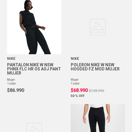
NIKE
NIKE
PANTALON NIKE W NSW
POLERON NIKE W NSW
PHNX FLC HR OS AOJ PANT
HOODED FZ MOD MUJER
MUJER
mujer
mujer
1
color
1
color
$
86
.
990
$
68
.
990
$
138
.
990
50 %
OFF