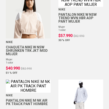
NIKE
PANTALON NIKE W NSW
TREND WVN HBR AOP
PANT MUJER
mujer
1
color
$
57
.
990
$
82
.
990
30 %
OFF
NIKE
CHAQUETA NIKE W NSW
SHRUNKEN TRK JKT MOD
MUJER
mujer
1
color
$
40
.
990
$
82
.
990
51 %
OFF
NIKE
PANTALON NIKE M NK AIR
PK TRACK PANT HOMBRE