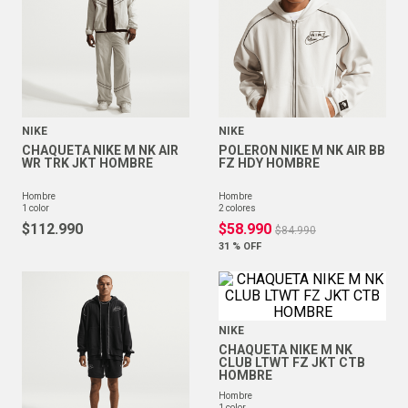
NIKE
NIKE
CHAQUETA NIKE M NK AIR
POLERON NIKE M NK AIR BB
WR TRK JKT HOMBRE
FZ HDY HOMBRE
hombre
hombre
1
color
2
colores
$
112
.
990
$
58
.
990
$
84
.
990
31 %
OFF
NIKE
CHAQUETA NIKE M NK
CLUB LTWT FZ JKT CTB
HOMBRE
hombre
1
color