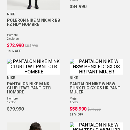
$
84
.
990
NIKE
POLERON NIKE M NK AIR BB
FZ HDY HOMBRE
hombre
2
colores
$
72
.
990
$
84
.
990
14 %
OFF
NIKE
NIKE
PANTALON NIKE M NK
PANTALON NIKE W NSW
CLUB LTWT PANT CTB
PHNX FLC GX OS HR PANT
HOMBRE
MUJER
hombre
mujer
1
color
1
color
$
79
.
990
$
58
.
990
$
74
.
990
21 %
OFF