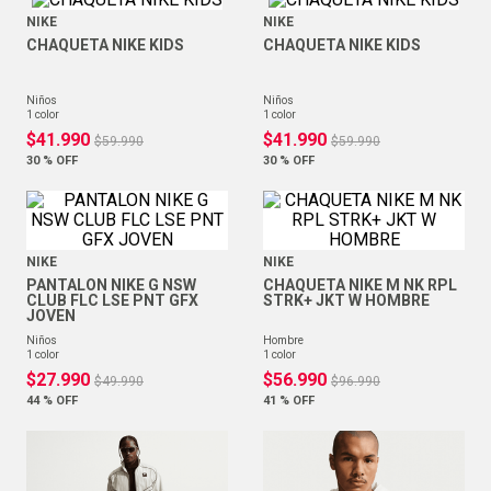
NIKE
NIKE
CHAQUETA NIKE KIDS
CHAQUETA NIKE KIDS
niños
niños
1
color
1
color
$
41
.
990
$
41
.
990
$
59
.
990
$
59
.
990
30 %
OFF
30 %
OFF
NIKE
NIKE
PANTALON NIKE G NSW
CHAQUETA NIKE M NK RPL
CLUB FLC LSE PNT GFX
STRK+ JKT W HOMBRE
JOVEN
niños
hombre
1
color
1
color
$
27
.
990
$
56
.
990
$
49
.
990
$
96
.
990
44 %
OFF
41 %
OFF