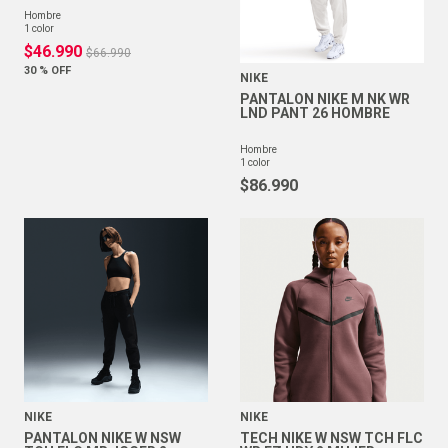
hombre
1
color
$
46
.
990
$
66
.
990
30 %
OFF
NIKE
PANTALON NIKE M NK WR
LND PANT 26 HOMBRE
hombre
1
color
$
86
.
990
NIKE
NIKE
PANTALON NIKE W NSW
TECH NIKE W NSW TCH FLC