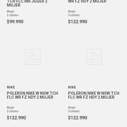
TCH FLC MR JGGER 2
WR FZ HDY 2 MUJER
MUJER
mujer
mujer
2
colores
3
colores
$
99
.
990
$
122
.
990
NIKE
NIKE
POLERON NIKE W NSW TCH
POLERON NIKE W NSW TCH
FLC WR FZ HDY 2 MUJER
FLC WR FZ HDY 2 MUJER
mujer
mujer
3
colores
3
colores
$
122
.
990
$
122
.
990