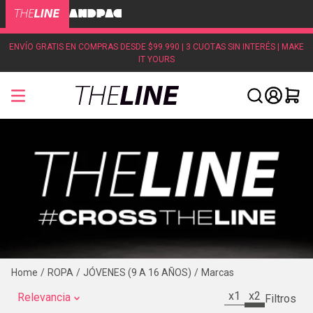
ENVÍO GRATIS EN COMPRAS DESDE $99.990 | 3 CUOTAS SIN INTERÉS | MAKE
IT YOURS
ROPA
JÓVENES (9 A 16 AÑOS)
Marcas
x1
x2
Relevancia