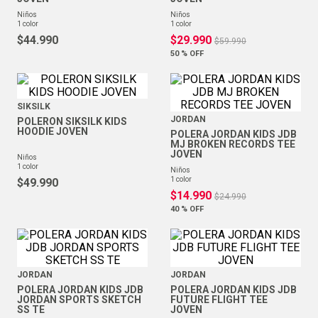
niños
niños
1
color
1
color
$
44
.
990
$
29
.
990
$
59
.
990
50 %
OFF
SIKSILK
JORDAN
POLERON SIKSILK KIDS
HOODIE JOVEN
POLERA JORDAN KIDS JDB
MJ BROKEN RECORDS TEE
JOVEN
niños
1
color
niños
1
color
$
49
.
990
$
14
.
990
$
24
.
990
40 %
OFF
JORDAN
JORDAN
POLERA JORDAN KIDS JDB
POLERA JORDAN KIDS JDB
JORDAN SPORTS SKETCH
FUTURE FLIGHT TEE
SS TE
JOVEN