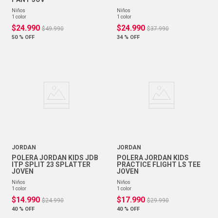
niños
niños
1
color
1
color
$
24
.
990
$
24
.
990
$
49
.
990
$
37
.
990
50 %
OFF
34 %
OFF
JORDAN
JORDAN
POLERA JORDAN KIDS JDB
POLERA JORDAN KIDS
ITP SPLIT 23 SPLATTER
PRACTICE FLIGHT LS TEE
JOVEN
JOVEN
niños
niños
1
color
1
color
$
14
.
990
$
17
.
990
$
24
.
990
$
29
.
990
40 %
OFF
40 %
OFF