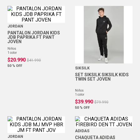
JORDAN
PANTALON JORDAN KIDS
JDB PAPRIKA FT PANT
JOVEN
niños
1
color
$
20
.
990
$
41
.
990
50 %
OFF
SIKSILK
SET SIKSILK SIKSILK KIDS
TWIN SET JOVEN
niños
1
color
$
39
.
990
$
79
.
990
50 %
OFF
ADIDAS
JORDAN
CHAQUETA ADIDAS