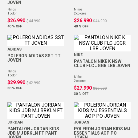
JOVEN
niños
niños
1
color
2
colores
$
26
.
990
$
26
.
990
$
44
.
990
$
44
.
990
40 %
OFF
40 %
OFF
ADIDAS
NIKE
POLERON ADIDAS SST TT
JOVEN
PANTALON NIKE K NSW
CLUB FLC JGGR LBR JOVEN
niños
1
color
niños
2
colores
$
29
.
990
$
42
.
990
$
27
.
990
30 %
OFF
$
39
.
990
30 %
OFF
JORDAN
JORDAN
PANTALON JORDAN KIDS
POLERON JORDAN KIDS MJ
JDB MJ BRKLN FT PANT
ESSENTIALS AOP PO
JOVEN
JOVEN