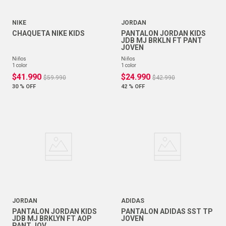
NIKE
JORDAN
CHAQUETA NIKE KIDS
PANTALON JORDAN KIDS
JDB MJ BRKLN FT PANT
JOVEN
niños
niños
1
color
1
color
$
41
.
990
$
24
.
990
$
59
.
990
$
42
.
990
30 %
OFF
42 %
OFF
JORDAN
ADIDAS
PANTALON JORDAN KIDS
PANTALON ADIDAS SST TP
JDB MJ BRKLYN FT AOP
JOVEN
PANT JOV