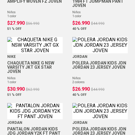
AMPLIFY WOVEN FZ JOVEN
1984 FT JUMPMAN PANT
JOVEN
niños
niños
1
color
1
color
$
27
.
990
$
26
.
990
$
56
.
990
$
44
.
990
51 %
OFF
40 %
OFF
NIKE
JORDAN
CHAQUETA NIKE G NSW
POLERA JORDAN KIDS JDN
VARSITY JKT GX STAR
JORDAN 23 JERSEY JOVEN
JOVEN
niños
niños
1
color
2
colores
$
30
.
990
$
26
.
990
$
62
.
990
$
44
.
990
51 %
OFF
40 %
OFF
JORDAN
JORDAN
PANTALON JORDAN KIDS
POLERA JORDAN KIDS JDN
JDG JORDAN Y2K FT PANT
JORDAN 23 JERSEY JOVEN