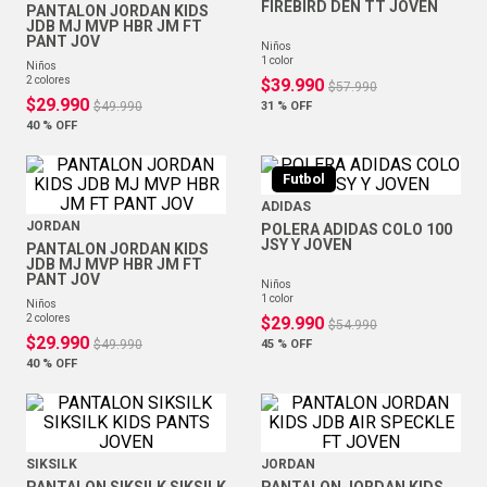
FIREBIRD DEN TT JOVEN
PANTALON JORDAN KIDS
JDB MJ MVP HBR JM FT
PANT JOV
niños
1
color
niños
2
colores
$
39
.
990
$
57
.
990
$
29
.
990
$
49
.
990
31 %
OFF
40 %
OFF
Futbol
ADIDAS
JORDAN
POLERA ADIDAS COLO 100
JSY Y JOVEN
PANTALON JORDAN KIDS
JDB MJ MVP HBR JM FT
PANT JOV
niños
1
color
niños
2
colores
$
29
.
990
$
54
.
990
$
29
.
990
$
49
.
990
45 %
OFF
40 %
OFF
SIKSILK
JORDAN