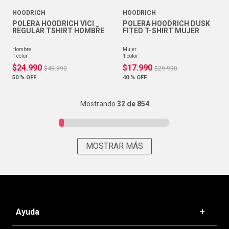
HOODRICH
HOODRICH
POLERA HOODRICH VICI _
POLERA HOODRICH DUSK
REGULAR TSHIRT HOMBRE
FITED T-SHIRT MUJER
hombre
mujer
1
color
1
color
$
24
.
990
$
17
.
990
$
49
.
990
$
29
.
990
50 %
OFF
40 %
OFF
Mostrando
32 de 854
MOSTRAR MÁS
Ayuda
+