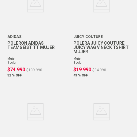
ADIDAS
JUICY COUTURE
POLERON ADIDAS
POLERA JUICY COUTURE
TEAMGEIST TT MUJER
JUICY WAG V NECK TSHIRT
MUJER
mujer
mujer
1
color
1
color
$
74
.
990
$
19
.
990
$
109
.
990
$
34
.
990
32 %
OFF
43 %
OFF