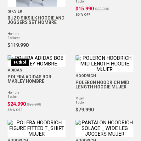
1
color
$
15
.
990
$
39
.
990
SIKSILK
60 %
OFF
BUZO SIKSILK HOODIE AND
JOGGERS SET HOMBRE
hombre
2
colores
$
119
.
990
Futbol
ADIDAS
HOODRICH
POLERA ADIDAS BOB
MARLEY HOMBRE
POLERON HOODRICH MID
LENGTH HOODIE MUJER
hombre
1
color
mujer
1
color
$
24
.
990
$
39
.
990
$
79
.
990
38 %
OFF
HOODRICH
HOODRICH