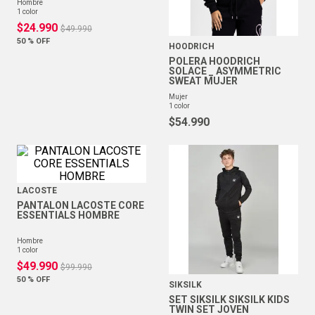
hombre
1
color
$
24
.
990
$
49
.
990
50 %
OFF
HOODRICH
POLERA HOODRICH
SOLACE _ ASYMMETRIC
SWEAT MUJER
mujer
1
color
$
54
.
990
LACOSTE
PANTALON LACOSTE CORE
ESSENTIALS HOMBRE
hombre
1
color
$
49
.
990
$
99
.
990
50 %
OFF
SIKSILK
SET SIKSILK SIKSILK KIDS
TWIN SET JOVEN