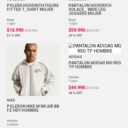
POLERA HOODRICH FIGURE
PANTALON HOODRICH
FITTED T_SHIRT MUJER
SOLACE _ WIDE LEG
JOGGERS MUJER
mujer
mujer
1
color
1
color
$
16
.
990
$
59
.
990
$
34
.
990
$
84
.
990
51 %
OFF
29 %
OFF
ADIDAS
PANTALON ADIDAS MG REG
TP HOMBRE
hombre
1
color
$
44
.
990
$
79
.
990
44 %
OFF
NIKE
POLERON NIKE M NK AIR BB
FZ HDY HOMBRE
hombre
2
colores