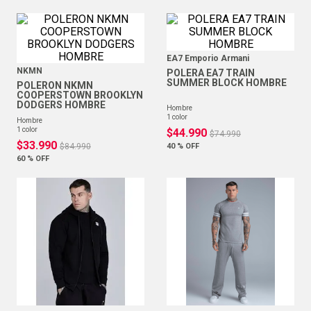
EA7 Emporio Armani
NKMN
POLERA EA7 TRAIN
SUMMER BLOCK HOMBRE
POLERON NKMN
COOPERSTOWN BROOKLYN
DODGERS HOMBRE
hombre
1
color
hombre
1
color
$
44
.
990
$
74
.
990
$
33
.
990
$
84
.
990
40 %
OFF
60 %
OFF