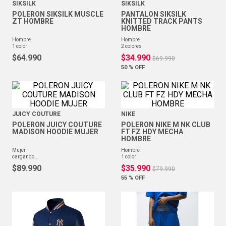
SIKSILK
SIKSILK
POLERON SIKSILK MUSCLE
PANTALON SIKSILK
ZT HOMBRE
KNITTED TRACK PANTS
HOMBRE
hombre
hombre
1
color
2
colores
$
64
.
990
$
34
.
990
$
69
.
990
50 %
OFF
JUICY COUTURE
NIKE
POLERON JUICY COUTURE
POLERON NIKE M NK CLUB
MADISON HOODIE MUJER
FT FZ HDY MECHA
HOMBRE
mujer
hombre
3
colores
1
color
$
89
.
990
$
35
.
990
$
79
.
990
55 %
OFF