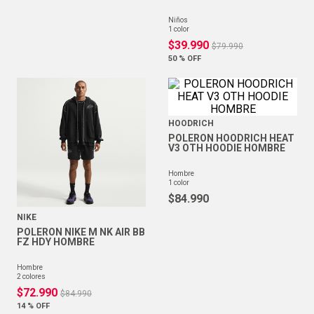
niños
1
color
$
39
.
990
$
79
.
990
50 %
OFF
HOODRICH
POLERON HOODRICH HEAT
V3 OTH HOODIE HOMBRE
hombre
1
color
$
84
.
990
NIKE
POLERON NIKE M NK AIR BB
FZ HDY HOMBRE
hombre
2
colores
$
72
.
990
$
84
.
990
14 %
OFF