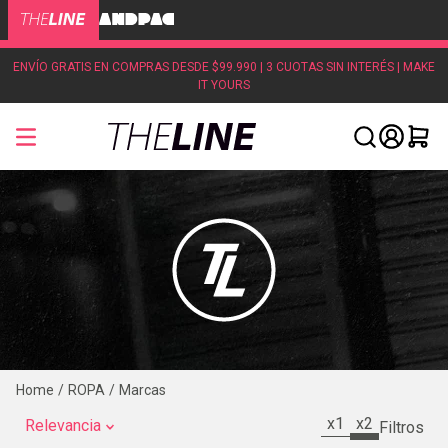
ENVÍO GRATIS EN COMPRAS DESDE $99.990 | 3 CUOTAS SIN INTERÉS | MAKE
IT YOURS
ROPA
Marcas
x1
x2
Relevancia