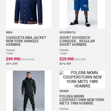
NBA
HOODRICH
CHAQUETA NBA JACKET
SHORT HOODRICH
NEW YORK YANKEES
CONQUER _ REGULAR
HOMBRE
SHORT HOMBRE
hombre
hombre
1
color
1
color
$
99
.
990
$
29
.
990
$
124
.
990
$
59
.
900
20 %
OFF
50 %
OFF
NKMN
POLERA NKMN
COOPERSTOWN NEW YORK
METS 1989 HOMBRE
hombre