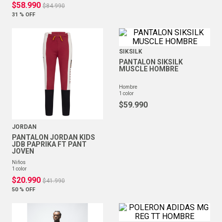
$
58
.
990
$
84
.
990
31 %
OFF
SIKSILK
PANTALON SIKSILK
MUSCLE HOMBRE
hombre
1
color
$
59
.
990
JORDAN
PANTALON JORDAN KIDS
JDB PAPRIKA FT PANT
JOVEN
niños
1
color
$
20
.
990
$
41
.
990
50 %
OFF