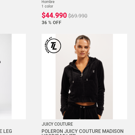
hombre
1
color
$
44
.
990
$
69
.
990
36 %
OFF
JUICY COUTURE
E LEG
POLERON JUICY COUTURE MADISON