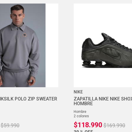
NIKE
IKSILK POLO ZIP SWEATER
ZAPATILLA NIKE NIKE SHO
HOMBRE
hombre
2
colores
$
118
.
990
$
59
.
990
$
169
.
990
30 %
OFF