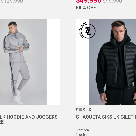
$
49
.
990
$
129
.
990
$
99
.
990
50 %
OFF
SIKSILK
ILK HOODIE AND JOGGERS
CHAQUETA SIKSILK GILET
RE
hombre
1
color