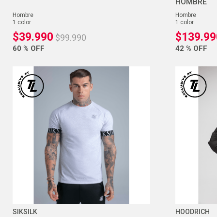
HOMBRE
hombre
hombre
1
color
1
color
$
39
.
990
$
139
.
99
$
99
.
990
60 %
OFF
42 %
OFF
SIKSILK
HOODRICH