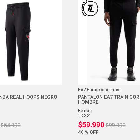
10
.
ea7
EA7 Emporio Armani
NBA REAL HOOPS NEGRO
PANTALON EA7 TRAIN COR
HOMBRE
hombre
1
color
$
59
.
990
$
54
.
990
$
99
.
990
40 %
OFF