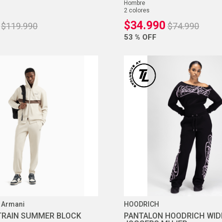
hombre
2
colores
$
34
.
990
$
119
.
990
$
74
.
990
53 %
OFF
 Armani
HOODRICH
TRAIN SUMMER BLOCK
PANTALON HOODRICH WID