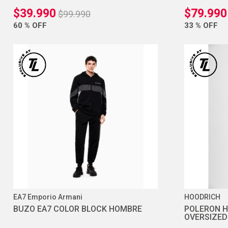
$
39
.
990
$
79
.
990
$
99
.
990
60 %
OFF
33 %
OFF
EA7 Emporio Armani
HOODRICH
BUZO EA7 COLOR BLOCK HOMBRE
POLERON H
OVERSIZED