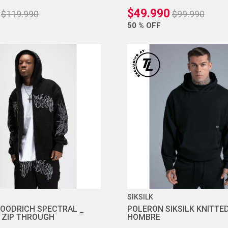
$
49
.
990
$
119
.
990
$
99
.
990
50 %
OFF
SIKSILK
OODRICH SPECTRAL _
POLERON SIKSILK KNITTE
 ZIP THROUGH
HOMBRE