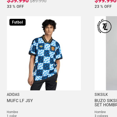
$
59
.
990
$
99
.
990
$
89
.
990
33 %
OFF
23 %
OFF
Futbol
ADIDAS
SIKSILK
MUFC LF JSY
BUZO SIKS
SET HOMB
hombre
hombre
1
color
3
colores