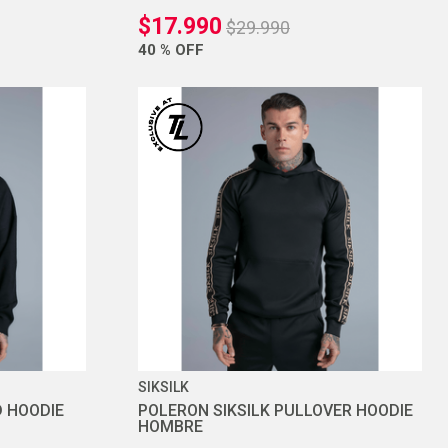
$
17
.
990
$
29
.
990
40 %
OFF
SIKSILK
D HOODIE
POLERON SIKSILK PULLOVER HOODIE
HOMBRE