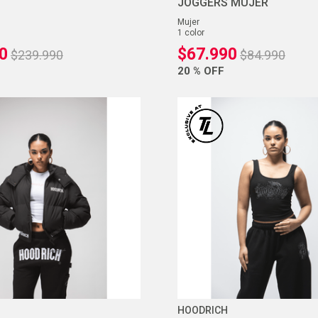
JOGGERS MUJER
mujer
1
color
0
$
67
.
990
$
239
.
990
$
84
.
990
20 %
OFF
HOODRICH