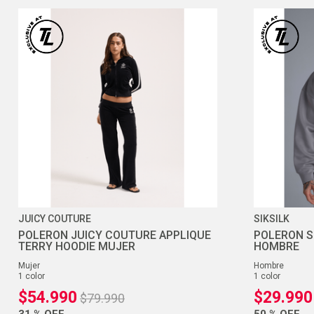
JUICY COUTURE
SIKSILK
POLERON JUICY COUTURE APPLIQUE
POLERON S
TERRY HOODIE MUJER
HOMBRE
mujer
hombre
1
color
1
color
$
54
.
990
$
29
.
990
$
79
.
990
31 %
OFF
50 %
OFF