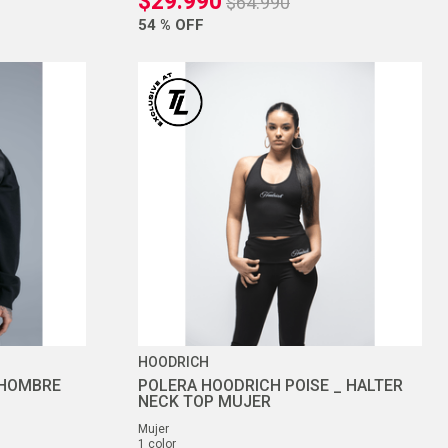
$
29
.
990
$
64
.
990
54 %
OFF
HOODRICH
 HOMBRE
POLERA HOODRICH POISE _ HALTER
NECK TOP MUJER
mujer
1
color