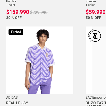
hombre
hombre
1
color
1
color
$
159
.
990
$
59
.
990
$
229
.
990
30 %
OFF
50 %
OFF
Futbol
ADIDAS
EA7 Emporio
REAL LF JSY
BUZO EA7 