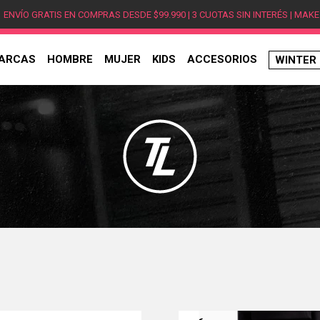
ENVÍO GRATIS EN COMPRAS DESDE $99.990 | 3 CUOTAS SIN INTERÉS | MAKE
ARCAS
HOMBRE
MUJER
KIDS
ACCESORIOS
WINTER
TÉRMINOS MÁS BUSCADOS
1
.
hombre
2
.
jordan
3
.
mujer
4
.
nike
5
.
zapatillas
6
.
zapatillas jordan
7
.
zapatillas hombre
8
.
new balance
9
.
zapatillas nike