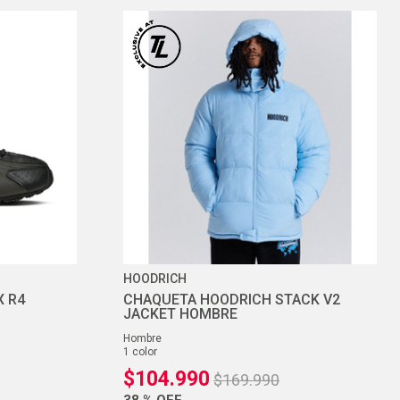
HOODRICH
X R4
CHAQUETA HOODRICH STACK V2
JACKET HOMBRE
hombre
1
color
$
104
.
990
$
169
.
990
38 %
OFF