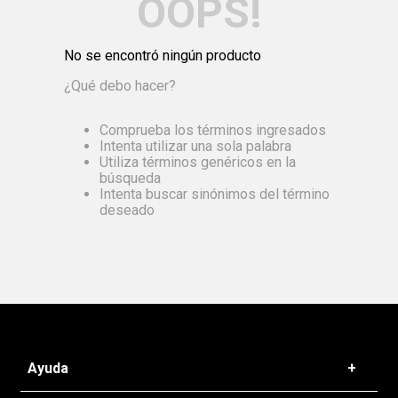
OOPS!
No se encontró ningún producto
¿Qué debo hacer?
Comprueba los términos ingresados
Intenta utilizar una sola palabra
Utiliza términos genéricos en la
búsqueda
Intenta buscar sinónimos del término
deseado
Ayuda
+