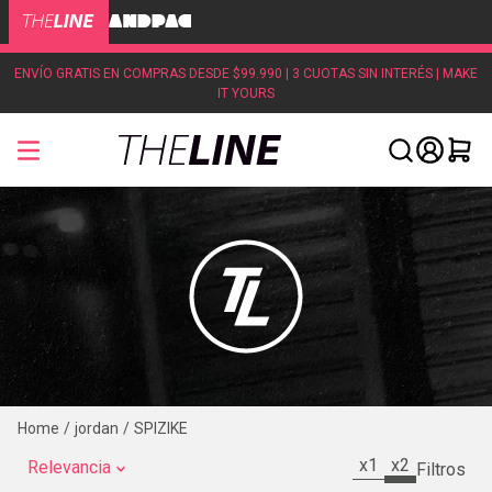
ENVÍO GRATIS EN COMPRAS DESDE $99.990 | 3 CUOTAS SIN INTERÉS | MAKE
IT YOURS
jordan
SPIZIKE
x1
x2
Relevancia