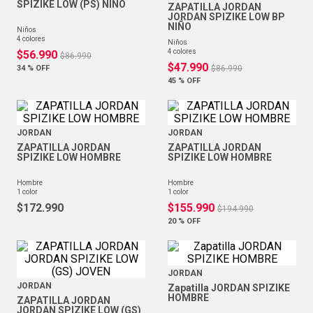
SPIZIKE LOW (PS) NIÑO
ZAPATILLA JORDAN
JORDAN SPIZIKE LOW BP
NIÑO
niños
4
colores
niños
4
colores
$
56
.
990
$
86
.
990
$
47
.
990
34 %
OFF
$
86
.
990
45 %
OFF
JORDAN
JORDAN
ZAPATILLA JORDAN
ZAPATILLA JORDAN
SPIZIKE LOW HOMBRE
SPIZIKE LOW HOMBRE
hombre
hombre
1
color
1
color
$
172
.
990
$
155
.
990
$
194
.
990
20 %
OFF
JORDAN
JORDAN
Zapatilla JORDAN SPIZIKE
HOMBRE
ZAPATILLA JORDAN
JORDAN SPIZIKE LOW (GS)