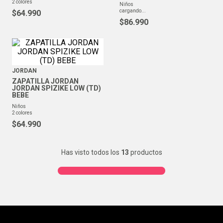
2
colores
niños
cargando...
$
64
.
990
$
86
.
990
JORDAN
ZAPATILLA JORDAN
JORDAN SPIZIKE LOW (TD)
BEBE
niños
2
colores
$
64
.
990
Has visto todos los
13
productos