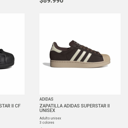
$
89
.
990
ADIDAS
TAR II CF
ZAPATILLA ADIDAS SUPERSTAR II
UNISEX
adulto unisex
3
colores