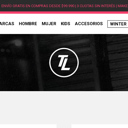
ENVÍO GRATIS EN COMPRAS DESDE $99.990 | 3 CUOTAS SIN INTERÉS | MAKE
ARCAS
HOMBRE
MUJER
KIDS
ACCESORIOS
WINTER
TÉRMINOS MÁS BUSCADOS
1
.
hombre
2
.
jordan
3
.
mujer
4
.
nike
5
.
zapatillas jordan
6
.
new balance
7
.
zapatillas hombre
8
.
zapatillas nike
9
.
ea7