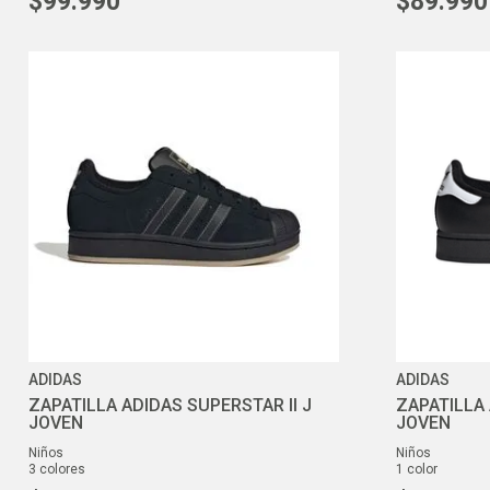
$
99
.
990
$
89
.
990
ADIDAS
ADIDAS
ZAPATILLA ADIDAS SUPERSTAR II J
ZAPATILLA 
JOVEN
JOVEN
niños
niños
3
colores
1
color