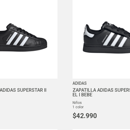
10
.
air max
ADIDAS
ADIDAS SUPERSTAR II
ZAPATILLA ADIDAS SUPERS
EL I BEBE
niños
1
color
$
42
.
990