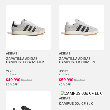
ADIDAS
ADIDAS
ZAPATILLA ADIDAS
ZAPATILLA ADIDAS
CAMPUS 00S W MUJER
CAMPUS 00s HOMBRE
mujer
hombre
3
colores
7
colores
$
49
.
990
$
59
.
990
$
99
.
990
$
99
.
990
50 %
OFF
40 %
OFF
ADIDAS
CAMPUS 00s CF EL C