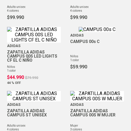
adulto unisex
adulto unisex
4
colores
4
colores
$
99
.
990
$
99
.
990
ADIDAS
CAMPUS 00s C
ADIDAS
ZAPATILLA ADIDAS
CAMPUS 00S LED LIGHTS
niños
CF EL C NIÑO
1
color
$
59
.
990
niños
1
color
$
44
.
990
$
79
.
990
44 %
OFF
ADIDAS
ADIDAS
ZAPATILLA ADIDAS
ZAPATILLA ADIDAS
CAMPUS ST UNISEX
CAMPUS 00S W MUJER
adulto unisex
mujer
4
colores
3
colores