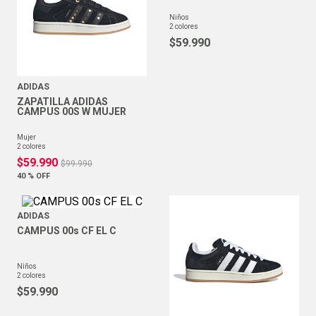
niños
2
colores
$
59
.
990
ADIDAS
ZAPATILLA ADIDAS
CAMPUS 00S W MUJER
mujer
2
colores
$
59
.
990
$
99
.
990
40 %
OFF
ADIDAS
CAMPUS 00s CF EL C
niños
2
colores
$
59
.
990