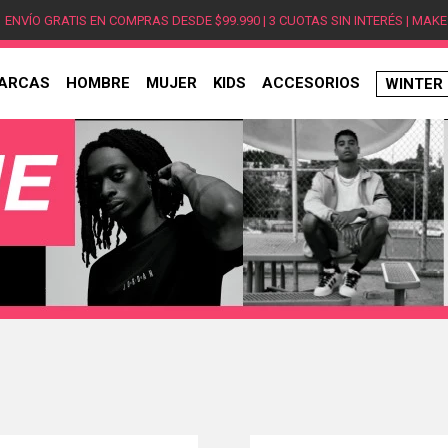
ENVÍO GRATIS EN COMPRAS DESDE $99.990 | 3 CUOTAS SIN INTERÉS | MAKE
ARCAS
HOMBRE
MUJER
KIDS
ACCESORIOS
WINTER
TÉRMINOS MÁS BUSCADOS
1
.
hombre
2
.
jordan
3
.
mujer
4
.
nike
5
.
zapatillas
6
.
zapatillas jordan
7
.
zapatillas hombre
8
.
new balance
9
.
zapatillas nike