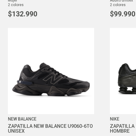
mujer
adulto unisex
2
colores
2
colores
$
132
.
990
$
99
.
990
NEW BALANCE
NIKE
ZAPATILLA NEW BALANCE U9060-6TO
ZAPATILLA 
UNISEX
HOMBRE