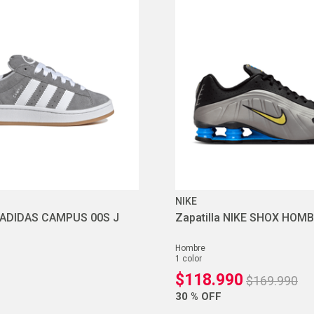
10
.
ea7
NIKE
 ADIDAS CAMPUS 00S J
Zapatilla NIKE SHOX HOM
hombre
1
color
$
118
.
990
$
169
.
990
30 %
OFF