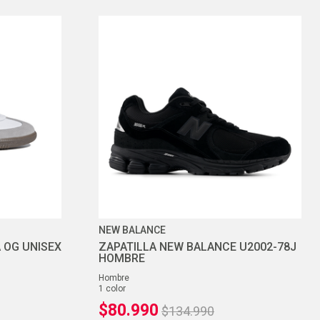
NEW BALANCE
 OG UNISEX
ZAPATILLA NEW BALANCE U2002-78J
HOMBRE
hombre
1
color
$
80
.
990
$
134
.
990