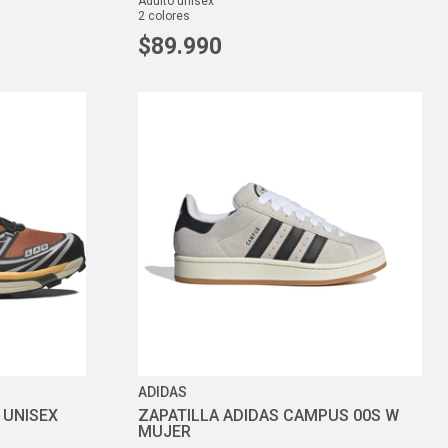
adulto unisex
2
colores
$
89
.
990
ADIDAS
 UNISEX
ZAPATILLA ADIDAS CAMPUS 00S W
MUJER