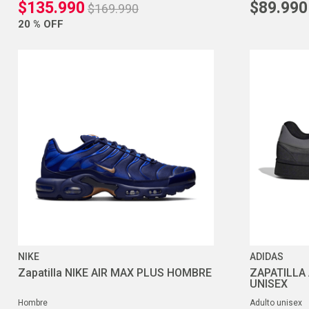
$
135
.
990
$
89
.
990
$
169
.
990
20 %
OFF
NIKE
ADIDAS
Zapatilla NIKE AIR MAX PLUS HOMBRE
ZAPATILLA
UNISEX
hombre
adulto unisex