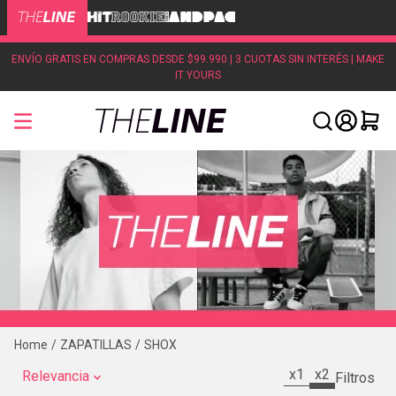
ENVÍO GRATIS EN COMPRAS DESDE $99.990 | 3 CUOTAS SIN INTERÉS | MAKE
IT YOURS
ZAPATILLAS
SHOX
x1
x2
Relevancia