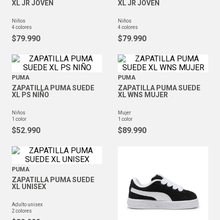
XL JR JOVEN
XL JR JOVEN
niños
niños
4
colores
4
colores
$
79
.
990
$
79
.
990
PUMA
PUMA
ZAPATILLA PUMA SUEDE
ZAPATILLA PUMA SUEDE
XL PS NIÑO
XL WNS MUJER
niños
mujer
1
color
1
color
$
52
.
990
$
89
.
990
PUMA
ZAPATILLA PUMA SUEDE
XL UNISEX
adulto unisex
2
colores