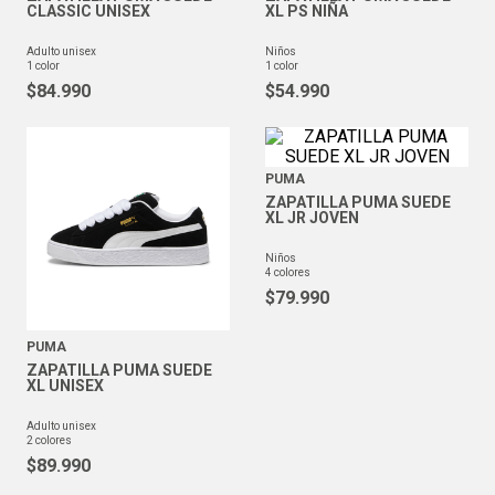
CLASSIC UNISEX
XL PS NIÑA
adulto unisex
niños
1
color
1
color
$
84
.
990
$
54
.
990
PUMA
ZAPATILLA PUMA SUEDE
XL JR JOVEN
niños
4
colores
$
79
.
990
PUMA
ZAPATILLA PUMA SUEDE
XL UNISEX
adulto unisex
2
colores
$
89
.
990