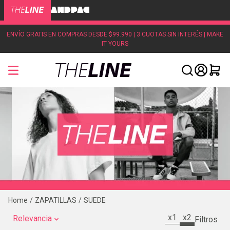
ENVÍO GRATIS EN COMPRAS DESDE $99.990 | 3 CUOTAS SIN INTERÉS | MAKE
IT YOURS
ZAPATILLAS
SUEDE
x1
x2
Relevancia