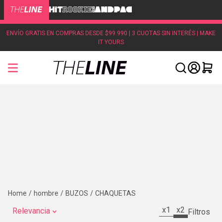
ENVÍO GRATIS EN COMPRAS DESDE $99.990 | 3 CUOTAS SIN INTERÉS | MAKE
IT YOURS
hombre
BUZOS
CHAQUETAS
x1
x2
Relevancia