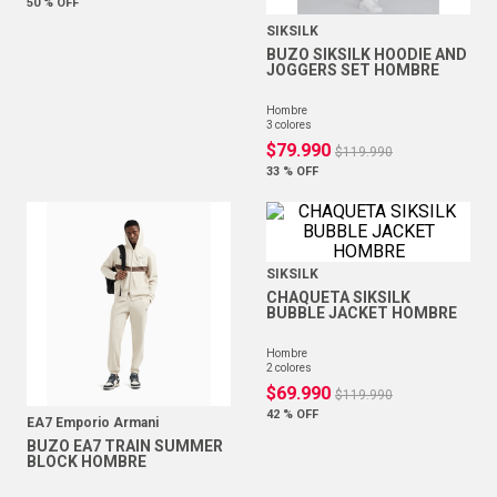
50 %
OFF
SIKSILK
BUZO SIKSILK HOODIE AND
JOGGERS SET HOMBRE
hombre
3
colores
$
79
.
990
$
119
.
990
33 %
OFF
SIKSILK
CHAQUETA SIKSILK
BUBBLE JACKET HOMBRE
hombre
2
colores
$
69
.
990
$
119
.
990
42 %
OFF
EA7 Emporio Armani
BUZO EA7 TRAIN SUMMER
BLOCK HOMBRE