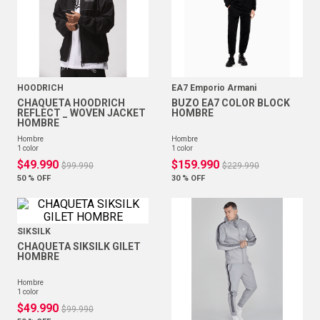
HOODRICH
EA7 Emporio Armani
CHAQUETA HOODRICH
BUZO EA7 COLOR BLOCK
REFLECT _ WOVEN JACKET
HOMBRE
HOMBRE
hombre
hombre
1
color
1
color
$
49
.
990
$
159
.
990
$
99
.
990
$
229
.
990
50 %
OFF
30 %
OFF
SIKSILK
CHAQUETA SIKSILK GILET
HOMBRE
hombre
1
color
$
49
.
990
$
99
.
990