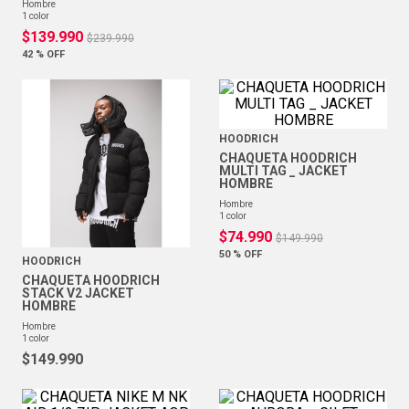
hombre
1
color
$
139
.
990
$
239
.
990
42 %
OFF
HOODRICH
CHAQUETA HOODRICH
MULTI TAG _ JACKET
HOMBRE
hombre
1
color
$
74
.
990
$
149
.
990
50 %
OFF
HOODRICH
CHAQUETA HOODRICH
STACK V2 JACKET
HOMBRE
hombre
1
color
$
149
.
990