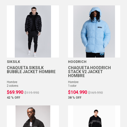
SIKSILK
HOODRICH
CHAQUETA SIKSILK
CHAQUETA HOODRICH
BUBBLE JACKET HOMBRE
STACK V2 JACKET
HOMBRE
hombre
hombre
2
colores
1
color
$
69
.
990
$
104
.
990
$
119
.
990
$
169
.
990
42 %
OFF
38 %
OFF