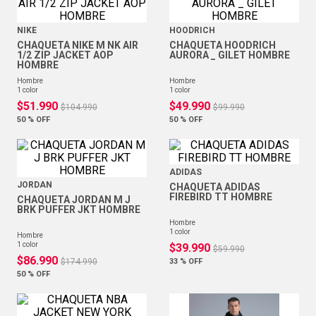
NIKE
HOODRICH
CHAQUETA NIKE M NK AIR
CHAQUETA HOODRICH
1/2 ZIP JACKET AOP
AURORA _ GILET HOMBRE
HOMBRE
hombre
hombre
1
color
1
color
$
51
.
990
$
49
.
990
$
104
.
990
$
99
.
990
50 %
OFF
50 %
OFF
ADIDAS
JORDAN
CHAQUETA ADIDAS
FIREBIRD TT HOMBRE
CHAQUETA JORDAN M J
BRK PUFFER JKT HOMBRE
hombre
1
color
hombre
1
color
$
39
.
990
$
59
.
990
$
86
.
990
$
174
.
990
33 %
OFF
50 %
OFF