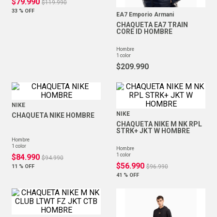
$
79
.
990
$
119
.
990
33 %
OFF
EA7 Emporio Armani
CHAQUETA EA7 TRAIN
CORE ID HOMBRE
hombre
1
color
$
209
.
990
NIKE
NIKE
CHAQUETA NIKE HOMBRE
CHAQUETA NIKE M NK RPL
STRK+ JKT W HOMBRE
hombre
1
color
hombre
1
color
$
84
.
990
$
94
.
990
$
56
.
990
11 %
OFF
$
96
.
990
41 %
OFF