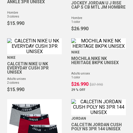
ANKLE 3PR UNISEX
JOCKEY JORDAN U J RISE
CAP S CB MTL JM HOMBRE
hombre
3
colores
hombre
1
color
$
15
.
990
$
26
.
990
NIKE
NIKE
MOCHILA NIKE NK
HERITAGE BKPK UNISEX
CALCETIN NIKE U NK
EVERYDAY CUSH 3PR
UNISEX
adulto unisex
1
color
adulto unisex
2
colores
$
26
.
990
$
37
.
990
$
15
.
990
29 %
OFF
JORDAN
CALCETIN JORDAN CUSH
POLY NS 3PR 144 UNISEX