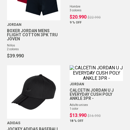
hombre
3
colores
$
20
.
990
$
22
.
990
9 %
OFF
JORDAN
BOXER JORDAN MENS
FLIGHT COTTON 3PK TRU
JOVEN
niños
2
colores
$
39
.
990
JORDAN
CALCETIN JORDAN U J
EVERYDAY CUSH POLY
ANKLE 3PR -
adulto unisex
1
color
$
13
.
990
$
16
.
990
18 %
OFF
ADIDAS
JOCKEY ADIDAS BASEBALL