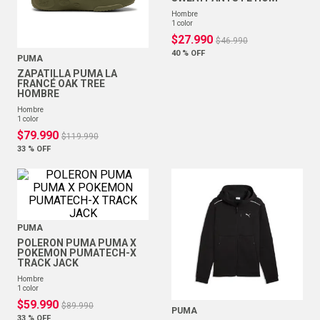
hombre
1
color
$
27
.
990
$
46
.
990
40 %
OFF
PUMA
ZAPATILLA PUMA LA
FRANCÉ OAK TREE
HOMBRE
hombre
1
color
$
79
.
990
$
119
.
990
33 %
OFF
PUMA
POLERON PUMA PUMA X
POKEMON PUMATECH-X
TRACK JACK
hombre
1
color
$
59
.
990
$
89
.
990
PUMA
33 %
OFF