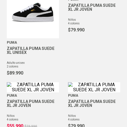
ZAPATILLA PUMA SUEDE
XL JR JOVEN
niños
4
colores
$
79
.
990
PUMA
ZAPATILLA PUMA SUEDE
XL UNISEX
adulto unisex
2
colores
$
89
.
990
PUMA
PUMA
ZAPATILLA PUMA SUEDE
ZAPATILLA PUMA SUEDE
XL JR JOVEN
XL JR JOVEN
niños
niños
4
colores
4
colores
$
55
.
990
$
79
.
990
$
79
.
990