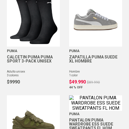
PUMA
PUMA
CALCETIN PUMA PUMA
ZAPATILLA PUMA SUEDE
SPORT 3-PACK UNISEX
XL HOMBRE
adulto unisex
hombre
3
colores
1
color
$
9990
$
49
.
990
$
89
.
990
44 %
OFF
PUMA
PANTALON PUMA
WARDROBE ESS SUEDE
SWEATPANTS FL HOM