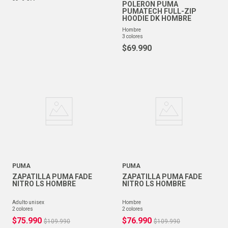
POLERON PUMA
PUMATECH FULL-ZIP
HOODIE DK HOMBRE
hombre
3
colores
$
69
.
990
PUMA
PUMA
ZAPATILLA PUMA FADE
ZAPATILLA PUMA FADE
NITRO LS HOMBRE
NITRO LS HOMBRE
adulto unisex
hombre
2
colores
2
colores
$
75
.
990
$
76
.
990
$
109
.
990
$
109
.
990