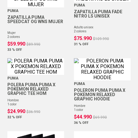
PUMA
PUMA
ZAPATILLA PUMA FADE
NITRO LS UNISEX
ZAPATILLA PUMA
SPEEDCAT OG WNS MUJER
adulto unisex
2
colores
mujer
2
colores
$
75
.
990
$
109
.
990
$
59
.
990
$
89
.
990
31 %
OFF
33 %
OFF
PUMA
PUMA
POLERA PUMA PUMA X
POKEMON RELAXED
POLERON PUMA PUMA X
GRAPHIC TEE HOM
POKEMON RELAXED
GRAPHIC HOODIE
hombre
1
color
hombre
1
color
$
24
.
990
$
36
.
990
$
44
.
990
32 %
OFF
$
69
.
990
36 %
OFF