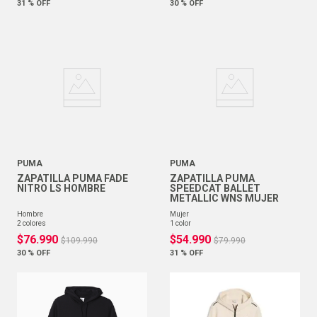
31 %
OFF
30 %
OFF
PUMA
PUMA
ZAPATILLA PUMA FADE
ZAPATILLA PUMA
NITRO LS HOMBRE
SPEEDCAT BALLET
METALLIC WNS MUJER
hombre
mujer
2
colores
1
color
$
76
.
990
$
54
.
990
$
109
.
990
$
79
.
990
30 %
OFF
31 %
OFF