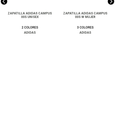
ZAPATILLA ADIDAS CAMPUS
ZAPATILLA ADIDAS CAMPUS
00S UNISEX
00S W MUJER
2
COLORES
3
COLORES
ADIDAS
ADIDAS
$
99
.
990
$
49
.
990
$
99
.
990
COMPRAR
COMPRAR
Ayuda
+
Preguntas frecuentes
Categorías
+
T&C - Políticas de Envío