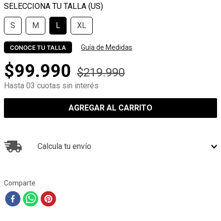
S
M
L
XL
Guía de Medidas
CONOCE TU TALLA
$
99
.
990
$
219
.
990
Hasta 03 cuotas sin interés
AGREGAR AL CARRITO
Calcula tu envío
Comparte