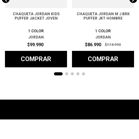
CHAQUETA JORDAN KIDS
CHAQUETA JORDAN M J BRK
PUFFER JACKET JOVEN
PUFFER JKT HOMBRE
1
COLOR
1
COLOR
JORDAN
JORDAN
$
99
.
990
$
86
.
990
$
174
.
990
COMPRAR
COMPRAR
Ayuda
+
Preguntas frecuentes
Categorías
+