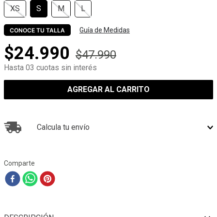
XS
S
M
L
Guía de Medidas
CONOCE TU TALLA
$
24
.
990
$
47
.
990
Hasta 03 cuotas sin interés
AGREGAR AL CARRITO
Calcula tu envío
Comparte