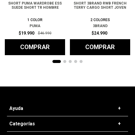
SHORT PUMA WARDROBE ESS
SHORT 3BRAND RWB FRENCH
SUEDE SHORT TR HOMBRE
TERRY CARGO SHORT JOVEN
1
COLOR
2
COLORES
PUMA
3BRAND
$
19
.
990
$
24
.
990
$
46
.
990
COMPRAR
COMPRAR
Ayuda
+
Preguntas frecuentes
Categorías
+
T&C - Políticas de Envío