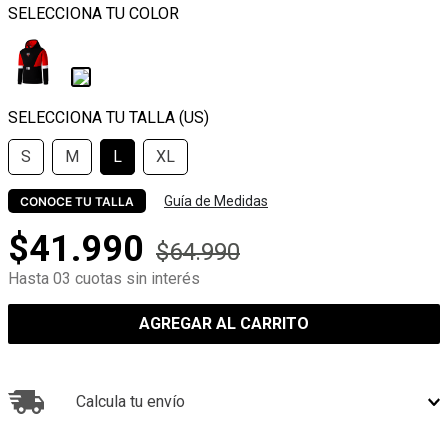
S
M
L
XL
Guía de Medidas
CONOCE TU TALLA
$
41
.
990
$
64
.
990
Hasta 03 cuotas sin interés
AGREGAR AL CARRITO
Calcula tu envío