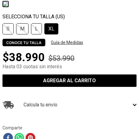
S
M
L
XL
Guía de Medidas
CONOCE TU TALLA
$
38
.
990
$
53
.
990
Hasta 03 cuotas sin interés
AGREGAR AL CARRITO
Calcula tu envío
Comparte