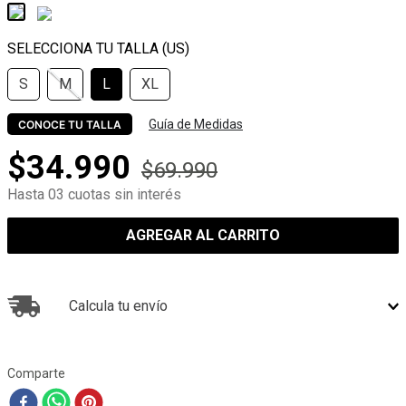
S
M
L
XL
Guía de Medidas
CONOCE TU TALLA
$
34
.
990
$
69
.
990
Hasta 03 cuotas sin interés
AGREGAR AL CARRITO
Calcula tu envío
Comparte