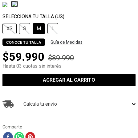
XS
S
M
L
Guía de Medidas
CONOCE TU TALLA
$
59
.
990
$
89
.
990
Hasta 03 cuotas sin interés
AGREGAR AL CARRITO
Calcula tu envío
Comparte