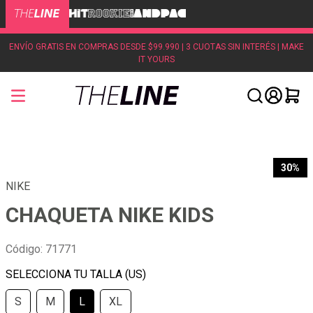
ENVÍO GRATIS EN COMPRAS DESDE $99.990 | 3 CUOTAS SIN INTERÉS | MAKE
IT YOURS
30%
NIKE
CHAQUETA NIKE KIDS
Código
:
71771
S
M
L
XL