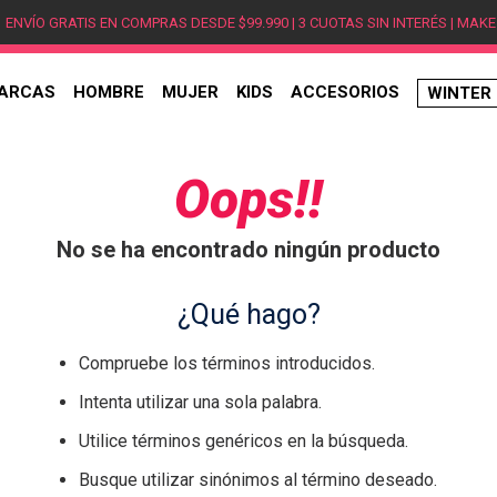
ENVÍO GRATIS EN COMPRAS DESDE $99.990 | 3 CUOTAS SIN INTERÉS | MAKE
ARCAS
HOMBRE
MUJER
KIDS
ACCESORIOS
WINTER
TÉRMINOS MÁS BUSCADOS
1
.
hombre
Oops!!
2
.
jordan
No se ha encontrado ningún producto
3
.
mujer
4
.
nike
¿Qué hago?
5
.
zapatillas jordan
Compruebe los términos introducidos.
6
.
new balance
Intenta utilizar una sola palabra.
7
.
zapatillas hombre
Utilice términos genéricos en la búsqueda.
8
.
zapatillas nike
Busque utilizar sinónimos al término deseado.
9
.
ea7