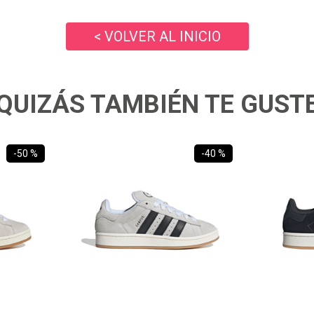
10
.
ea7
< VOLVER AL INICIO
QUIZÁS TAMBIÉN TE GUST
-
50 %
-
40 %