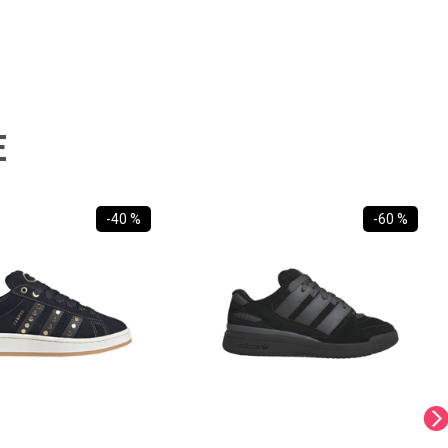
E
-
40 %
-
60 %