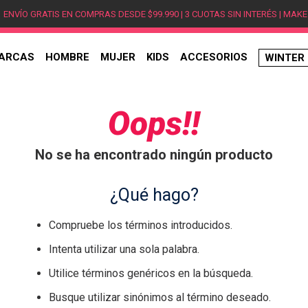
ENVÍO GRATIS EN COMPRAS DESDE $99.990 | 3 CUOTAS SIN INTERÉS | MAKE
ARCAS
HOMBRE
MUJER
KIDS
ACCESORIOS
WINTER
TÉRMINOS MÁS BUSCADOS
1
.
hombre
Oops!!
2
.
jordan
No se ha encontrado ningún producto
3
.
mujer
4
.
nike
¿Qué hago?
5
.
zapatillas
Compruebe los términos introducidos.
6
.
zapatillas jordan
Intenta utilizar una sola palabra.
7
.
new balance
Utilice términos genéricos en la búsqueda.
8
.
zapatillas hombre
Busque utilizar sinónimos al término deseado.
9
.
zapatillas nike