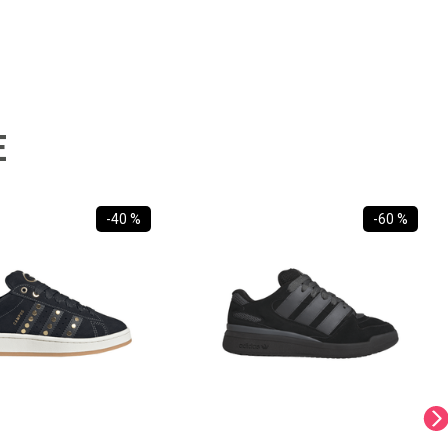
E
-
40 %
-
60 %