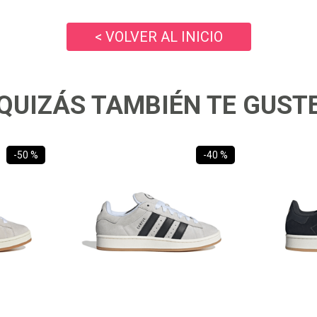
10
.
zapatillas nike
< VOLVER AL INICIO
QUIZÁS TAMBIÉN TE GUST
-
50 %
-
40 %