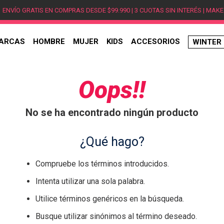
ENVÍO GRATIS EN COMPRAS DESDE $99.990 | 3 CUOTAS SIN INTERÉS | MAKE
ARCAS
HOMBRE
MUJER
KIDS
ACCESORIOS
WINTER
TÉRMINOS MÁS BUSCADOS
1
.
hombre
Oops!!
2
.
jordan
No se ha encontrado ningún producto
3
.
mujer
4
.
nike
¿Qué hago?
5
.
zapatillas
Compruebe los términos introducidos.
6
.
zapatillas jordan
Intenta utilizar una sola palabra.
7
.
xt-6
Utilice términos genéricos en la búsqueda.
8
.
new balance
Busque utilizar sinónimos al término deseado.
9
.
zapatillas hombre