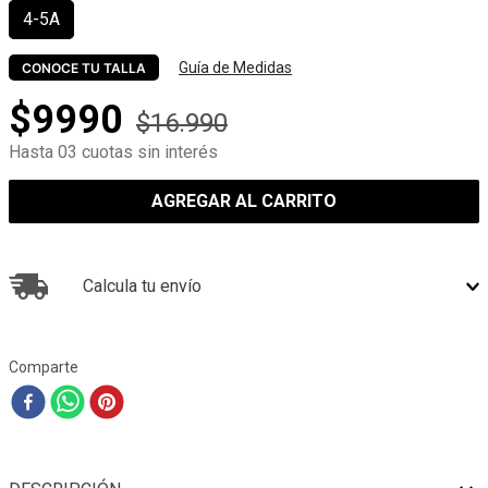
4-5A
Guía de Medidas
CONOCE TU TALLA
$
9990
$
16
.
990
Hasta 03 cuotas sin interés
AGREGAR AL CARRITO
Calcula tu envío
Comparte