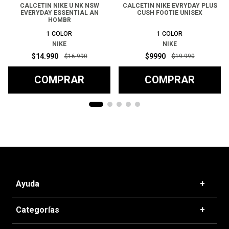
CALCETIN NIKE U NK NSW
CALCETIN NIKE EVRYDAY PLUS
EVERYDAY ESSENTIAL AN
CUSH FOOTIE UNISEX
HOMBR
1
COLOR
1
COLOR
NIKE
NIKE
$
14
.
990
$
9990
$
16
.
990
$
19
.
990
COMPRAR
COMPRAR
Ayuda
+
Preguntas frecuentes
Categorías
+
T&C - Políticas de Envío