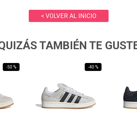
10
.
ea7
< VOLVER AL INICIO
QUIZÁS TAMBIÉN TE GUST
-
50 %
-
40 %