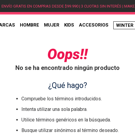
ENVÍO GRATIS EN COMPRAS DESDE $99.990 | 3 CUOTAS SIN INTERÉS | MAKE
ARCAS
HOMBRE
MUJER
KIDS
ACCESORIOS
WINTER
TÉRMINOS MÁS BUSCADOS
1
.
hombre
Oops!!
2
.
jordan
No se ha encontrado ningún producto
3
.
mujer
4
.
nike
¿Qué hago?
5
.
zapatillas
Compruebe los términos introducidos.
6
.
zapatillas jordan
Intenta utilizar una sola palabra.
7
.
new balance
Utilice términos genéricos en la búsqueda.
8
.
zapatillas hombre
Busque utilizar sinónimos al término deseado.
9
.
zapatillas nike