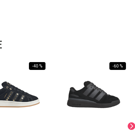
E
-
40 %
-
60 %