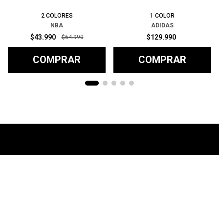
2
COLORES
1
COLOR
NBA
ADIDAS
$
43
.
990
$
129
.
990
$
64
.
990
COMPRAR
COMPRAR
Ayuda
+
Preguntas frecuentes
Categorías
+
T&C - Políticas de Envío
Zapatillas
Contacto
+
Politicas de Devolución