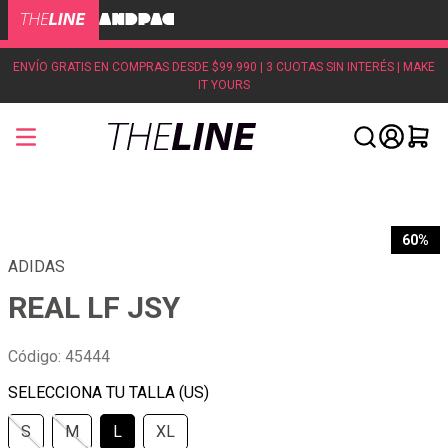
ENVÍO GRATIS EN COMPRAS DESDE $99.990 | 3 CUOTAS SIN INTERÉS | MAKE
IT YOURS
60%
ADIDAS
REAL LF JSY
Código
:
45444
S
M
L
XL