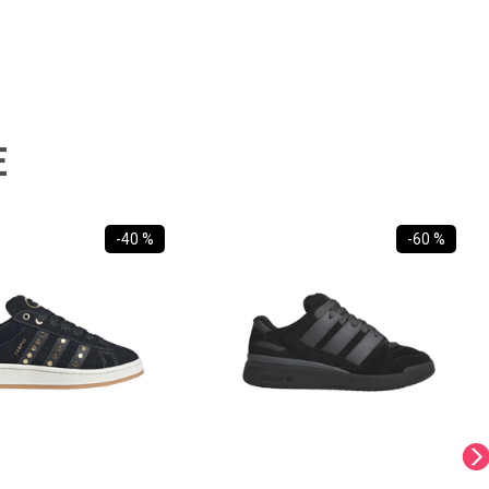
E
-
40 %
-
60 %