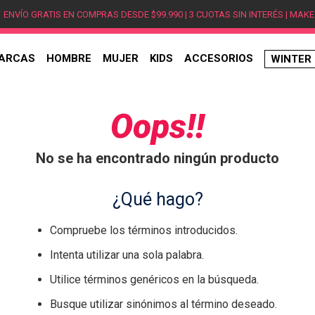
ENVÍO GRATIS EN COMPRAS DESDE $99.990 | 3 CUOTAS SIN INTERÉS | MAKE
ARCAS
HOMBRE
MUJER
KIDS
ACCESORIOS
WINTER
TÉRMINOS MÁS BUSCADOS
1
.
hombre
Oops!!
2
.
jordan
No se ha encontrado ningún producto
3
.
mujer
4
.
nike
¿Qué hago?
5
.
zapatillas
Compruebe los términos introducidos.
6
.
zapatillas jordan
Intenta utilizar una sola palabra.
7
.
new balance
Utilice términos genéricos en la búsqueda.
8
.
zapatillas hombre
Busque utilizar sinónimos al término deseado.
9
.
zapatillas nike