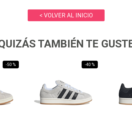
10
.
ea7
< VOLVER AL INICIO
QUIZÁS TAMBIÉN TE GUST
-
50 %
-
40 %