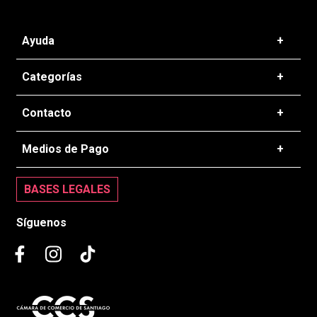
Busque utilizar sinónimos al término deseado.
< VOLVER AL INICIO
QUIZÁS TAMBIÉN TE
GUSTE
Ayuda
+
Preguntas frecuentes
Categorías
+
T&C - Políticas de Envío
Zapatillas