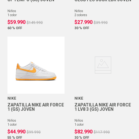
niños
niños
1
color
2
colores
$
59
.
990
$
27
.
990
$
149
.
990
$
39
.
990
60 %
OFF
30 %
OFF
NIKE
NIKE
ZAPATILLA NIKE AIR FORCE
ZAPATILLA NIKE AIR FORCE
1 (GS) JOVEN
1 LV8 3 (GS) JOVEN
niños
niños
1
color
1
color
$
44
.
990
$
82
.
990
$
99
.
990
$
117
.
990
55 %
OFF
30 %
OFF