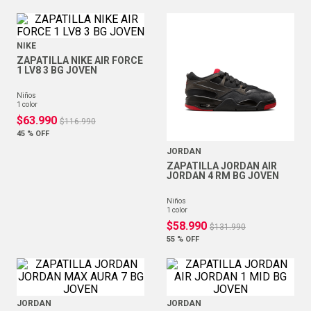
NIKE
ZAPATILLA NIKE AIR FORCE
1 LV8 3 BG JOVEN
niños
1
color
$
63
.
990
$
116
.
990
45 %
OFF
JORDAN
ZAPATILLA JORDAN AIR
JORDAN 4 RM BG JOVEN
niños
1
color
$
58
.
990
$
131
.
990
55 %
OFF
JORDAN
JORDAN