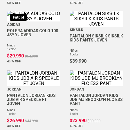
50 %
OFF
40 %
OFF
Futbol
ADIDAS
SIKSILK
POLERA ADIDAS COLO 100
JSY Y JOVEN
PANTALON SIKSILK SIKSILK
KIDS PANTS JOVEN
niños
1
color
niños
1
color
$
29
.
990
$
54
.
990
$
39
.
990
45 %
OFF
JORDAN
JORDAN
PANTALON JORDAN KIDS
PANTALON JORDAN KIDS
JDB AIR SPECKLE FT
JDB MJ BROOKLYN FLC ESS
JOVEN
PANT
niños
niños
1
color
1
color
$
26
.
990
$
23
.
990
$
44
.
990
$
39
.
990
40 %
OFF
40 %
OFF