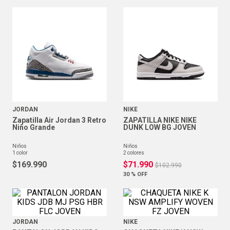
JORDAN
NIKE
Zapatilla Air Jordan 3 Retro
ZAPATILLA NIKE NIKE
Niño Grande
DUNK LOW BG JOVEN
niños
niños
1
color
2
colores
$
169
.
990
$
71
.
990
$
102
.
990
30 %
OFF
JORDAN
NIKE