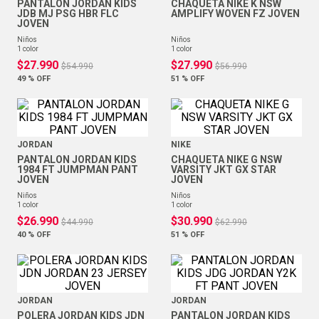
PANTALON JORDAN KIDS
CHAQUETA NIKE K NSW
JDB MJ PSG HBR FLC
AMPLIFY WOVEN FZ JOVEN
JOVEN
niños
niños
1
color
1
color
$
27
.
990
$
27
.
990
$
54
.
990
$
56
.
990
49 %
OFF
51 %
OFF
JORDAN
NIKE
PANTALON JORDAN KIDS
CHAQUETA NIKE G NSW
1984 FT JUMPMAN PANT
VARSITY JKT GX STAR
JOVEN
JOVEN
niños
niños
1
color
1
color
$
26
.
990
$
30
.
990
$
44
.
990
$
62
.
990
40 %
OFF
51 %
OFF
JORDAN
JORDAN
POLERA JORDAN KIDS JDN
PANTALON JORDAN KIDS