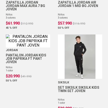
ZAPATILLA JORDAN
ZAPATILLA JORDAN AIR
JORDAN MAX AURA 7 BG
JORDAN 1 MID BG JOVEN
JOVEN
niños
niños
3
colores
3
colores
$
61
.
990
$
57
.
990
$
112
.
990
$
116
.
990
45 %
OFF
50 %
OFF
JORDAN
PANTALON JORDAN KIDS
JDB PAPRIKA FT PANT
JOVEN
niños
1
color
$
20
.
990
$
41
.
990
50 %
OFF
SIKSILK
SET SIKSILK SIKSILK KIDS
TWIN SET JOVEN
niños
1
color