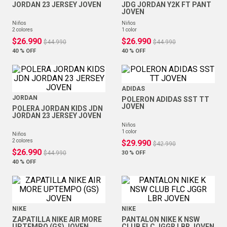
JORDAN 23 JERSEY JOVEN
JDG JORDAN Y2K FT PANT
JOVEN
niños
niños
2
colores
1
color
$
26
.
990
$
26
.
990
$
44
.
990
$
44
.
990
40 %
OFF
40 %
OFF
ADIDAS
JORDAN
POLERON ADIDAS SST TT
JOVEN
POLERA JORDAN KIDS JDN
JORDAN 23 JERSEY JOVEN
niños
1
color
niños
2
colores
$
29
.
990
$
42
.
990
$
26
.
990
$
44
.
990
30 %
OFF
40 %
OFF
NIKE
NIKE
ZAPATILLA NIKE AIR MORE
PANTALON NIKE K NSW
UPTEMPO (GS) JOVEN
CLUB FLC JGGR LBR JOVEN