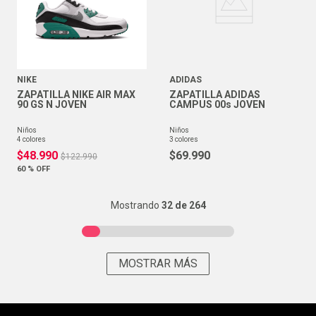
NIKE
ADIDAS
ZAPATILLA NIKE AIR MAX
ZAPATILLA ADIDAS
90 GS N JOVEN
CAMPUS 00s JOVEN
niños
niños
4
colores
3
colores
$
48
.
990
$
69
.
990
$
122
.
990
60 %
OFF
Mostrando
32 de 264
MOSTRAR MÁS