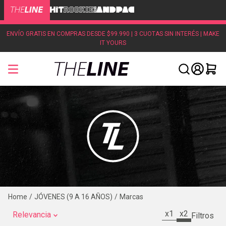
ENVÍO GRATIS EN COMPRAS DESDE $99.990 | 3 CUOTAS SIN INTERÉS | MAKE
IT YOURS
JÓVENES (9 A 16 AÑOS)
Marcas
x1
x2
Relevancia