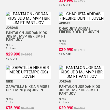
$
39
.
990
$
79
.
990
50 %
OFF
ADIDAS
JORDAN
CHAQUETA ADIDAS
FIREBIRD DEN TT JOVEN
PANTALON JORDAN KIDS
JDB MJ MVP HBR JM FT
PANT JOV
niños
1
color
niños
2
colores
$
39
.
990
$
57
.
990
$
29
.
990
$
49
.
990
31 %
OFF
40 %
OFF
NIKE
JORDAN
ZAPATILLA NIKE AIR MORE
PANTALON JORDAN KIDS
UPTEMPO (GS) JOVEN
JDB MJ MVP HBR JM FT
PANT JOV
niños
niños
1
color
2
colores
$
75
.
990
$
29
.
990
$
152
.
990
$
49
.
990