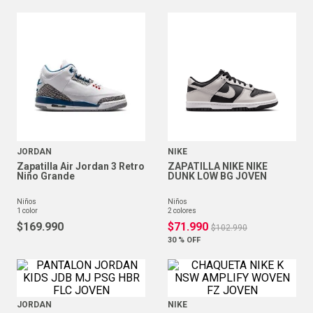
JORDAN
NIKE
Zapatilla Air Jordan 3 Retro
ZAPATILLA NIKE NIKE
Niño Grande
DUNK LOW BG JOVEN
niños
niños
1
color
2
colores
$
169
.
990
$
71
.
990
$
102
.
990
30 %
OFF
JORDAN
NIKE