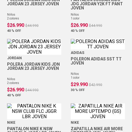
JORDAN 23 JERSEY JOVEN
JDG JORDAN Y2K FT PANT
JOVEN
niños
niños
2
colores
1
color
$
26
.
990
$
26
.
990
$
44
.
990
$
44
.
990
40 %
OFF
40 %
OFF
ADIDAS
JORDAN
POLERON ADIDAS SST TT
JOVEN
POLERA JORDAN KIDS JDN
JORDAN 23 JERSEY JOVEN
niños
1
color
niños
2
colores
$
29
.
990
$
42
.
990
$
26
.
990
$
44
.
990
30 %
OFF
40 %
OFF
NIKE
NIKE
PANTALON NIKE K NSW
ZAPATILLA NIKE AIR MORE