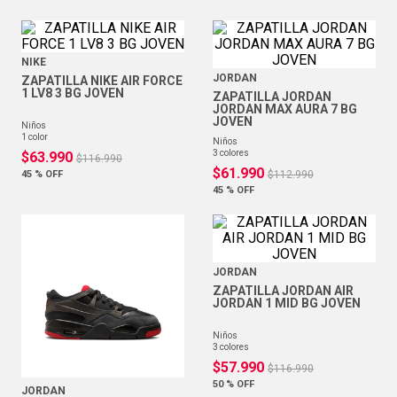
NIKE
JORDAN
ZAPATILLA NIKE AIR FORCE
1 LV8 3 BG JOVEN
ZAPATILLA JORDAN
JORDAN MAX AURA 7 BG
JOVEN
niños
1
color
niños
3
colores
$
63
.
990
$
116
.
990
$
61
.
990
45 %
OFF
$
112
.
990
45 %
OFF
JORDAN
ZAPATILLA JORDAN AIR
JORDAN 1 MID BG JOVEN
niños
3
colores
$
57
.
990
$
116
.
990
50 %
OFF
JORDAN