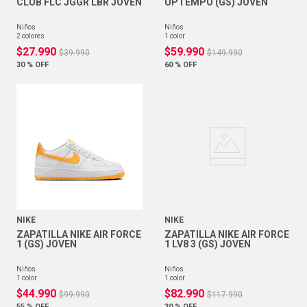
CLUB FLC JGGR LBR JOVEN
UPTEMPO (GS) JOVEN
niños
niños
2
colores
1
color
$
27
.
990
$
59
.
990
$
39
.
990
$
149
.
990
30 %
OFF
60 %
OFF
NIKE
NIKE
ZAPATILLA NIKE AIR FORCE
ZAPATILLA NIKE AIR FORCE
1 (GS) JOVEN
1 LV8 3 (GS) JOVEN
niños
niños
1
color
1
color
$
44
.
990
$
82
.
990
$
99
.
990
$
117
.
990
55 %
OFF
30 %
OFF