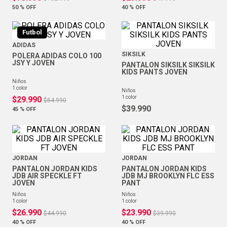
50 %
OFF
40 %
OFF
Futbol
ADIDAS
SIKSILK
POLERA ADIDAS COLO 100
JSY Y JOVEN
PANTALON SIKSILK SIKSILK
KIDS PANTS JOVEN
niños
1
color
niños
1
color
$
29
.
990
$
54
.
990
$
39
.
990
45 %
OFF
JORDAN
JORDAN
PANTALON JORDAN KIDS
PANTALON JORDAN KIDS
JDB AIR SPECKLE FT
JDB MJ BROOKLYN FLC ESS
JOVEN
PANT
niños
niños
1
color
1
color
$
26
.
990
$
23
.
990
$
44
.
990
$
39
.
990
40 %
OFF
40 %
OFF