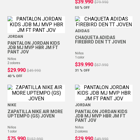
$
39
.
990
$
79
.
990
50 %
OFF
ADIDAS
JORDAN
CHAQUETA ADIDAS
FIREBIRD DEN TT JOVEN
PANTALON JORDAN KIDS
JDB MJ MVP HBR JM FT
PANT JOV
niños
1
color
niños
2
colores
$
39
.
990
$
57
.
990
$
29
.
990
$
49
.
990
31 %
OFF
40 %
OFF
NIKE
JORDAN
ZAPATILLA NIKE AIR MORE
PANTALON JORDAN KIDS
UPTEMPO (GS) JOVEN
JDB MJ MVP HBR JM FT
PANT JOV
niños
niños
1
color
2
colores
$
75
.
990
$
29
.
990
$
152
.
990
$
49
.
990