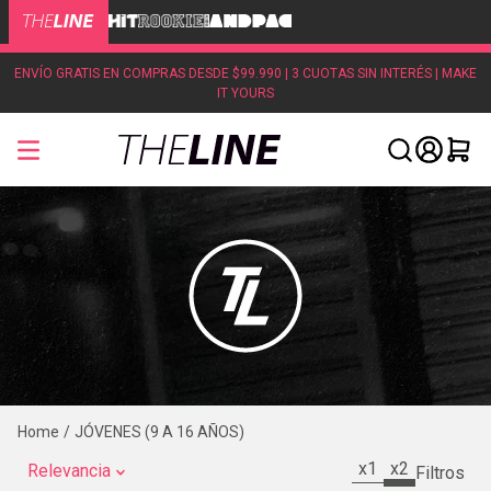
ENVÍO GRATIS EN COMPRAS DESDE $99.990 | 3 CUOTAS SIN INTERÉS | MAKE
IT YOURS
JÓVENES (9 A 16 AÑOS)
x1
x2
Relevancia