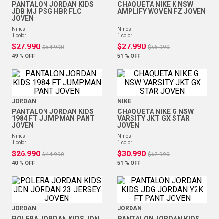
PANTALON JORDAN KIDS
CHAQUETA NIKE K NSW
JDB MJ PSG HBR FLC
AMPLIFY WOVEN FZ JOVEN
JOVEN
niños
niños
1
color
1
color
$
27
.
990
$
27
.
990
$
54
.
990
$
56
.
990
49 %
OFF
51 %
OFF
JORDAN
NIKE
PANTALON JORDAN KIDS
CHAQUETA NIKE G NSW
1984 FT JUMPMAN PANT
VARSITY JKT GX STAR
JOVEN
JOVEN
niños
niños
1
color
1
color
$
26
.
990
$
30
.
990
$
44
.
990
$
62
.
990
40 %
OFF
51 %
OFF
JORDAN
JORDAN
POLERA JORDAN KIDS JDN
PANTALON JORDAN KIDS