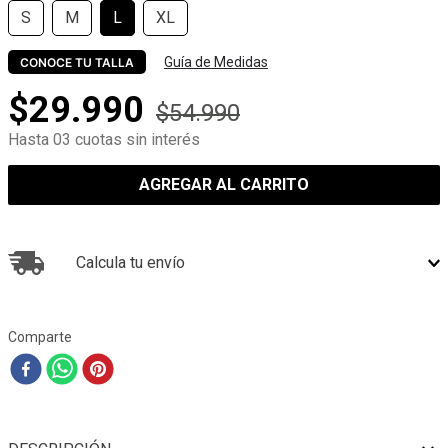
S
M
L
XL
Guía de Medidas
CONOCE TU TALLA
$
29
.
990
$
54
.
990
Hasta 03 cuotas sin interés
AGREGAR AL CARRITO
Calcula tu envío
Comparte