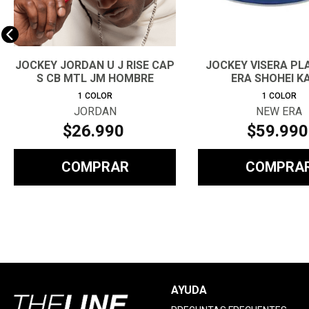
JOCKEY JORDAN U J RISE CAP
JOCKEY VISERA PL
S CB MTL JM HOMBRE
ERA SHOHEI K
1
COLOR
1
COLOR
JORDAN
NEW ERA
$
26
.
990
$
59
.
990
COMPRAR
COMPRA
AYUDA