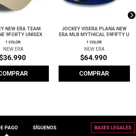
Y NEW ERA TEAM
JOCKEY VISERA PLANA NEW
NE 9FORTY UNISEX
ERA MLB MYTHICAL 59FIFTY U
1
COLOR
1
COLOR
NEW ERA
NEW ERA
$
36
.
990
$
64
.
990
COMPRAR
COMPRAR
DE PAGO
SÍGUENOS
BASES LEGALES