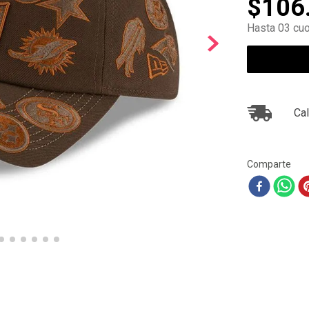
$
106
10
.
ea7
Hasta 03 cuo
Cal
Comparte