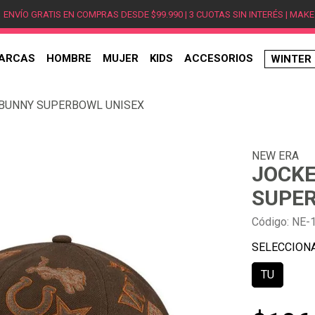
ENVÍO GRATIS EN COMPRAS DESDE $99.990 | 3 CUOTAS SIN INTERÉS | MAKE
ARCAS
HOMBRE
MUJER
KIDS
ACCESORIOS
WINTER
TÉRMINOS MÁS BUSCADOS
 BUNNY SUPERBOWL UNISEX
1
.
hombre
2
.
jordan
NEW ERA
3
.
mujer
JOCKE
4
.
nike
SUPER
5
.
zapatillas
Código
:
NE-
6
.
zapatillas jordan
7
.
zapatillas hombre
TU
8
.
new balance
9
.
zapatillas nike